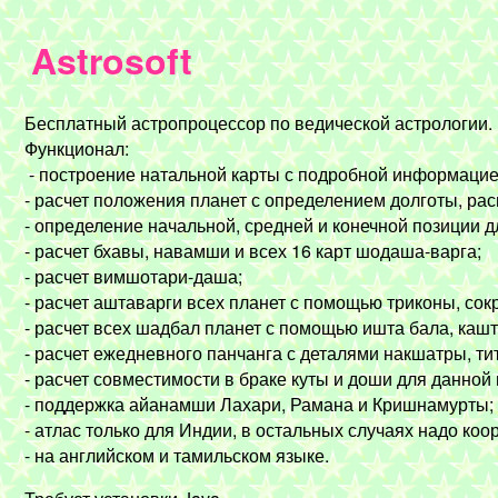
Astrosoft
Бесплатный астропроцессор по ведической астрологии.
Функционал:
- построение натальной карты с подробной информацией 
- расчет положения планет с определением долготы, рас
- определение начальной, средней и конечной позиции дл
- расчет бхавы, навамши и всех 16 карт шодаша-варга;
- расчет вимшотари-даша;
- расчет аштаварги всех планет с помощью триконы, сок
- расчет всех шадбал планет с помощью ишта бала, кашта
- расчет ежедневного панчанга с деталями накшатры, тити
- расчет совместимости в браке куты и доши для данной
- поддержка айанамши Лахари, Рамана и Кришнамурты;
- атлас только для Индии, в остальных случаях надо коо
- на английском и тамильском языке.