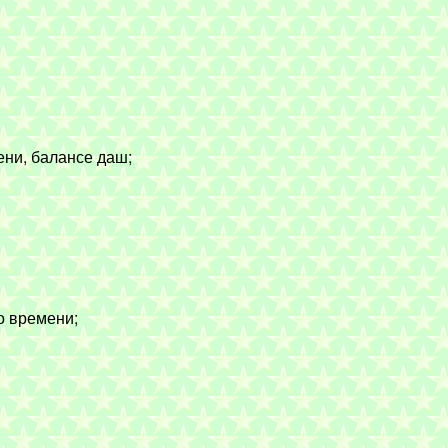
ени, балансе даш;
о времени;