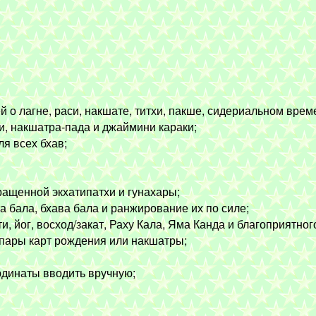
о лагне, раси, накшате, титхи, пакше, сидериальном врем
и, накшатра-пада и джаймини караки;
я всех бхав;
ращенной экхатипатхи и гунахары;
 бала, бхава бала и ранжирование их по силе;
, йог, восход/закат, Раху Кала, Яма Канда и благоприятног
 пары карт рождения или накшатры;
рдинаты вводить вручную;