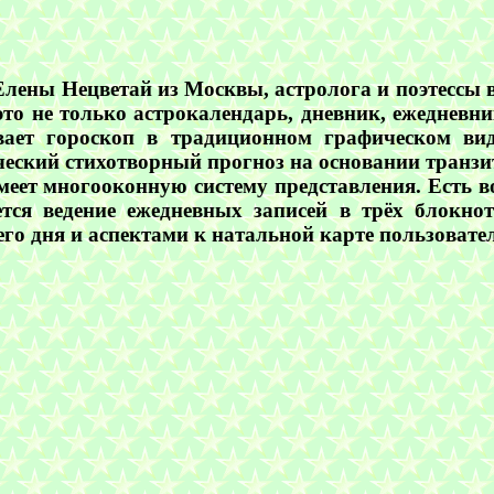
ны Нецветай из Москвы, астролога и поэтессы в 
о это не только астрокалендарь, дневник, ежедне
ает гороскоп в традиционном графическом вид
ческий стихотворный прогноз на основании транзи
меет многооконную систему представления. Есть в
тся ведение ежедневных записей в трёх блокно
о дня и аспектами к натальной карте пользовател