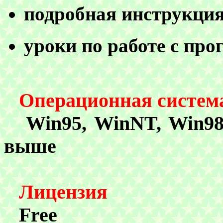
подробная инструкция
у
роки по работе с пр
Операционная систем
Win
95,
WinNT, Win9
выше
Лицензия
Free