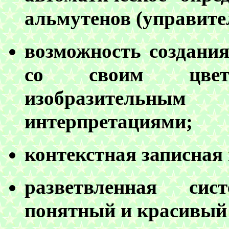
альмутенов (управите
возможность создани
со своим цве
изобразительны
интерпретациями;
контекстная записная
разветвленная сис
понятный и красивый