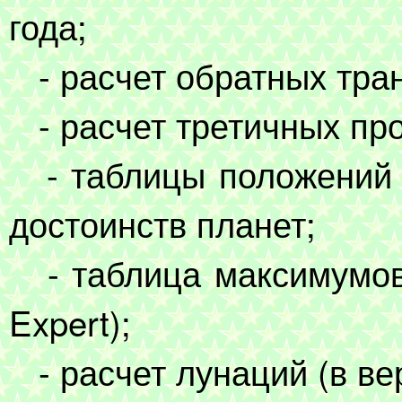
года;
- расчет обратных тран
- расчет третичных про
- таблицы положений 
достоинств планет;
- таблица максимумов 
Expert);
- расчет лунаций (в вер