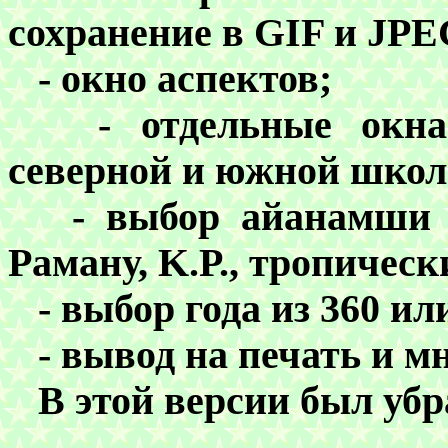
сохранение в
GIF и JP
- окно аспектов;
- отдельные окна д
северной и южной школ
- выбор айанамши по
Раману, K.P., тропичес
- выбор года из 360 или
- вывод на печать и мн
В этой версии был убр