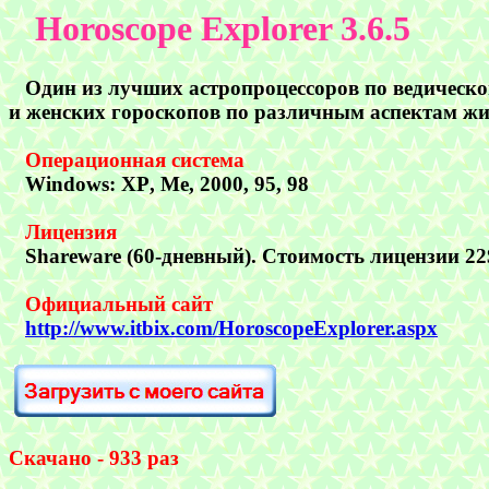
Horoscope Explorer 3.6.5
Один из лучших астропроцессоров по ведической 
и женских гороскопов по различным аспектам жизн
Операционная система
Windows
:
X
P
, Me
, 20
00
,
9
5, 98
Лицензия
Shareware (60-
дневный). Стоимость лицензии
2
2
Официальный сайт
http://www.itbix.com/HoroscopeExplorer.aspx
Скачано - 933 раз