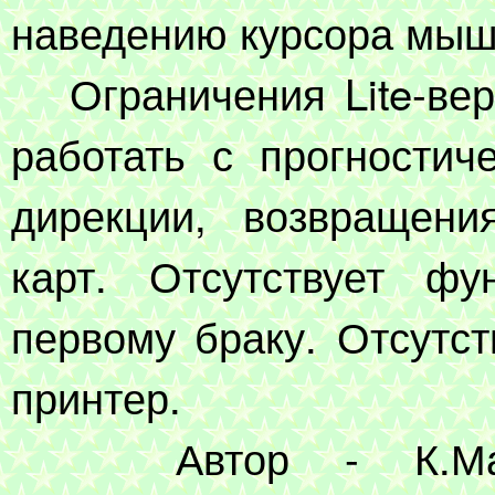
наведению курсора мыш
Ограничения Lite-вер
работать с прогностич
дирекции, возвращени
карт. Отсутствует фу
первому браку. Отсутс
принтер.
Автор - К.Марику