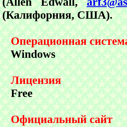
(Allen Edwall,
arf3
@
a
(Калифорния, США).
Операционная систем
Windows
Лицензия
Free
Официальный сайт