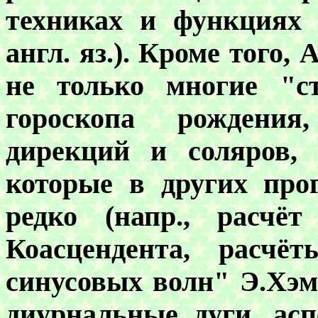
техниках и функциях 
англ. яз.). Кроме того
не только многие "с
гороскопа рождения,
дирекций и соляров, 
которые в других про
редко (напр., расчё
Коасцендента, расчё
синусовых волн" Э.Хэм
диурнальные дуги, ас