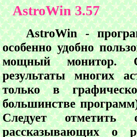
AstroWin 3.5
7
AstroWin - програм
особенно удобно пользо
мощный монитор. О
результаты многих ас
только в графическ
большинстве программ)
Следует отметить 
рассказывающих о ра