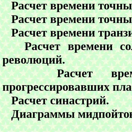
Р
асчет времени
точных
Р
асчет времени
точны
Р
асчет времени
транз
Р
асчет времени
со
революций
.
Р
асчет вре
прогрессировавших пла
Расчет синастрий.
Диаграммы мидпойтов 