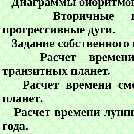
Д
иаграммы биоритмов
Вторичные 
прогресси
вные
дуги.
Задание
собственн
ого
Р
асчет времен
транзитных
планет.
Р
асчет времени
см
планет
.
Р
асчет времени
лунн
года
.