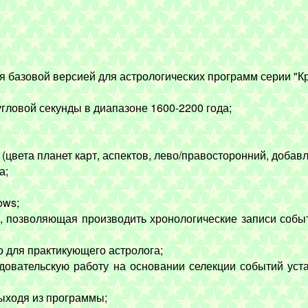
 базовой версией для астрологических программ серии "К
гловой секунды в диапазоне 1600-2200 года;
вета планет карт, аспектов, лево/правосторонний, добавле
а;
ows;
"), позволяющая производить хронологические записи соб
 для практикующего астролога;
овательскую работу на основании селекции событий уст
ыходя из программы;