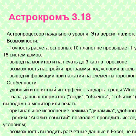
Астрокромъ 3.18
Астропроцессор начального уровня. Эта версия является
Возможности:
- Точность расчета основных 10 планет не превышает 1 у
15 систем домов;
- вывод на монитор и на печать до 3 карт в гороскопе;
- возможность настройки программы под условия школы (ц
- вывод информации при нажатии на элементы гороскоп
Особенности:
- удобный и понятный интерфейс стандарта среды Wind
- база данных форматов ("люди", "объекты", "события
выводом на монитор или печать;
- оригинальное исполнение режима "динамика", удобного
- режим "Анализ событий" позволяет проводить исслед
условиям;
- возможность выводить расчетные данные в Excel, не в