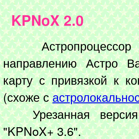
KPNoX 2.0
Астропроцессор ин
направлению Астро Ва
карту с привязкой к к
(схоже с
астролокально
Урезанная версия п
"KPNoX+ 3.6".