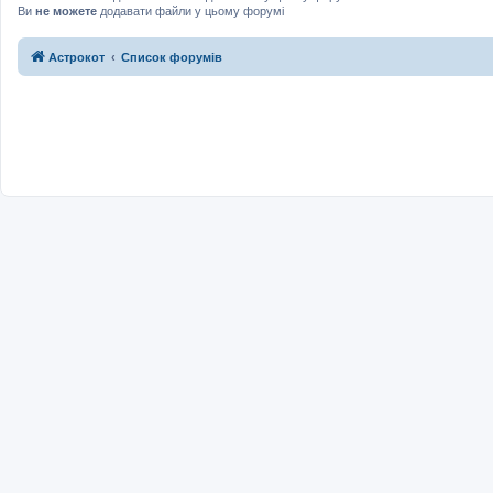
Ви
не можете
додавати файли у цьому форумі
Астрокот
Список форумів