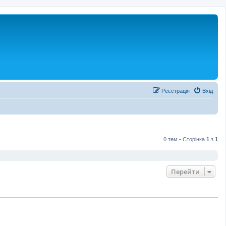
Реєстрація
Вхід
0 тем • Сторінка
1
з
1
Перейти