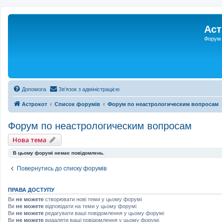
Аст
Форум 
Допомога
Зв'язок з адміністрацією
Астрокот
Список форумів
Форум по неастрологическим вопросам
Форум по неастрологическим вопросам
Нова тема
В цьому форумі немає повідомлень.
Повернутись до списку форумів
ПРАВА ДОСТУПУ
Ви
не можете
створювати нові теми у цьому форумі
Ви
не можете
відповідати на теми у цьому форумі
Ви
не можете
редагувати ваші повідомлення у цьому форумі
Ви
не можете
видаляти ваші повідомлення у цьому форумі