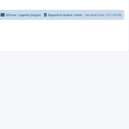
Зв'язок з адміністрацією
Видалити файли cookie
Часовий пояс
UTC+03:00