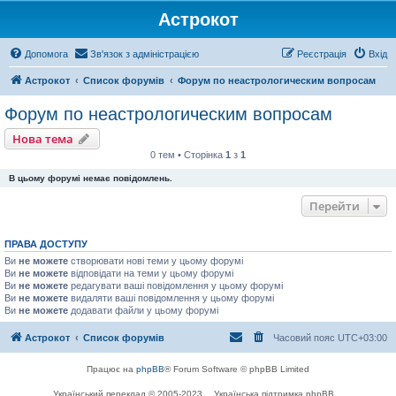
Астрокот
Допомога
Зв'язок з адміністрацією
Реєстрація
Вхід
Астрокот
Список форумів
Форум по неастрологическим вопросам
Форум по неастрологическим вопросам
Нова тема
0 тем • Сторінка
1
з
1
В цьому форумі немає повідомлень.
Перейти
ПРАВА ДОСТУПУ
Ви
не можете
створювати нові теми у цьому форумі
Ви
не можете
відповідати на теми у цьому форумі
Ви
не можете
редагувати ваші повідомлення у цьому форумі
Ви
не можете
видаляти ваші повідомлення у цьому форумі
Ви
не можете
додавати файли у цьому форумі
Астрокот
Список форумів
Часовий пояс
UTC+03:00
Працює на
phpBB
® Forum Software © phpBB Limited
Український переклад © 2005-2023
Українська підтримка phpBB