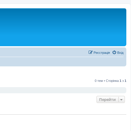
Реєстрація
Вхід
0 тем • Сторінка
1
з
1
Перейти