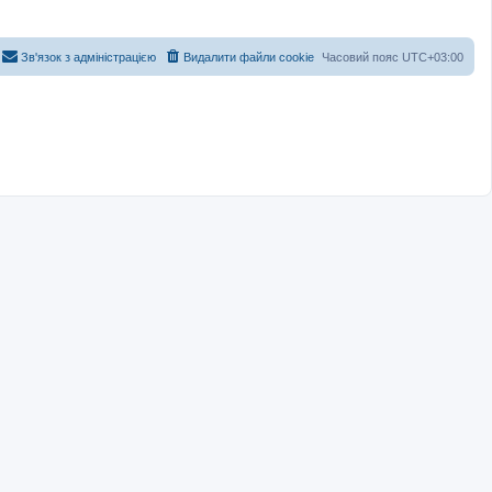
Зв'язок з адміністрацією
Видалити файли cookie
Часовий пояс
UTC+03:00