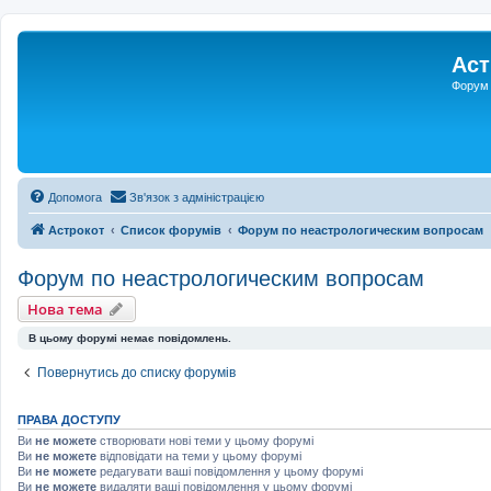
Аст
Форум 
Допомога
Зв'язок з адміністрацією
Астрокот
Список форумів
Форум по неастрологическим вопросам
Форум по неастрологическим вопросам
Нова тема
В цьому форумі немає повідомлень.
Повернутись до списку форумів
ПРАВА ДОСТУПУ
Ви
не можете
створювати нові теми у цьому форумі
Ви
не можете
відповідати на теми у цьому форумі
Ви
не можете
редагувати ваші повідомлення у цьому форумі
Ви
не можете
видаляти ваші повідомлення у цьому форумі