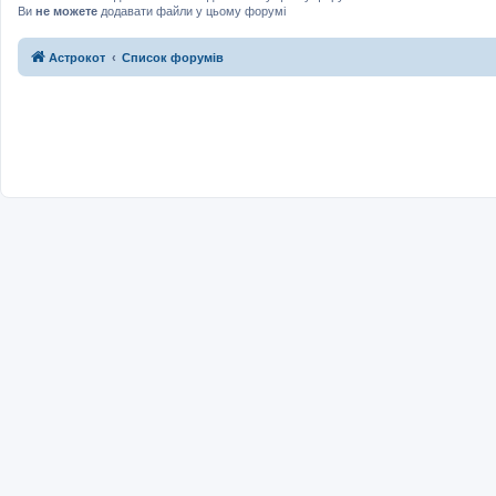
Ви
не можете
додавати файли у цьому форумі
Астрокот
Список форумів