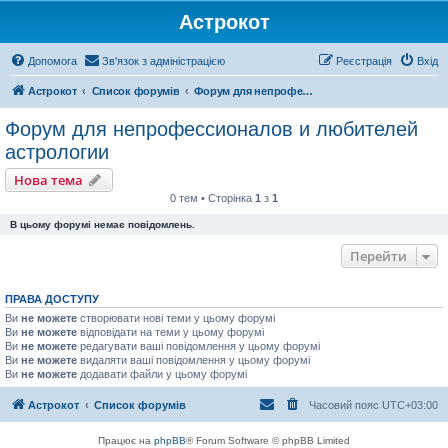
Астрокот
Допомога
Зв'язок з адміністрацією
Реєстрація
Вхід
Астрокот
Список форумів
Форум для непрофессионалов и любителей астрологии
Форум для непрофессионалов и любителей
астрологии
Нова тема
0 тем • Сторінка
1
з
1
В цьому форумі немає повідомлень.
Перейти
ПРАВА ДОСТУПУ
Ви
не можете
створювати нові теми у цьому форумі
Ви
не можете
відповідати на теми у цьому форумі
Ви
не можете
редагувати ваші повідомлення у цьому форумі
Ви
не можете
видаляти ваші повідомлення у цьому форумі
Ви
не можете
додавати файли у цьому форумі
Астрокот
Список форумів
Часовий пояс
UTC+03:00
Працює на
phpBB
® Forum Software © phpBB Limited