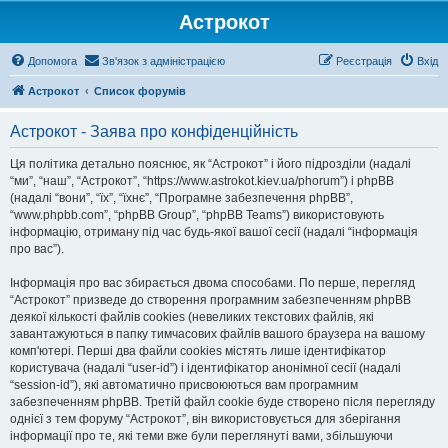
Астрокот
Допомога
Зв'язок з адміністрацією
Реєстрація
Вхід
Астрокот
Список форумів
Астрокот - Заява про конфіденційність
Ця політика детально пояснює, як “Астрокот” і його підрозділи (надалі
“ми”, “наш”, “Астрокот”, “https://www.astrokot.kiev.ua/phorum”) і phpBB
(надалі “вони”, “їх”, “їхнє”, “Програмне забезпечення phpBB”,
“www.phpbb.com”, “phpBB Group”, “phpBB Teams”) використовують
інформацію, отриману під час будь-якої вашої сесії (надалі “інформація
про вас”).
Інформація про вас збирається двома способами. По перше, перегляд
“Астрокот” призведе до створення програмним забезпеченням phpBB
деякої кількості файлів cookies (невеликих текстових файлів, які
завантажуються в папку тимчасових файлів вашого браузера на вашому
комп'ютері. Перші два файли cookies містять лише ідентифікатор
користувача (надалі “user-id”) і ідентифікатор анонімної сесії (надалі
“session-id”), які автоматично присвоюються вам програмним
забезпеченням phpBB. Третій файл cookie буде створено після перегляду
однієї з тем форуму “Астрокот”, він використовується для зберігання
інформації про те, які теми вже були переглянуті вами, збільшуючи