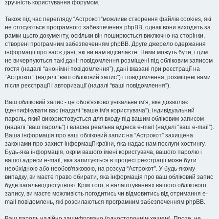
зручність користування форумом.
Також під час перегляду “Астрокот”можливе створення файлів cookies, які
не стосуються програмного забезпечення phpBB, однак вони виходять за
рамки цього документу, оскільки він поширюється виключно на сторінки,
створені програмним забезпеченням phpBB. Друге джерело одержання
інформації про вас є дані, які ви нам відсилаєте. Ними можуть бути, і цим
не вичерпуються такі дані: повідомлення розміщені під обліковим записом
гостя (надалі “анонімні повідомлення”), дані вказані при реєстрації на
“Астрокот” (надалі “ваш обліковий запис”) і повідомлення, розміщені вами
після реєстрації і авторизації (надалі “ваші повідомлення”).
Ваш обліковий запис - це обов'язково унікальне ім'я, яке дозволяє
ідентифікувати вас (надалі “ваше ім'я користувача”), індивідуальний
пароль, який використовується для входу під вашим обліковим записом
(надалі “ваш пароль”) і власна реальна адреса e-mail (надалі “ваш e-mail”).
Ваша інформація про ваш обліковий запис на “Астрокот” захищена
законами про захист інформації країни, яка надає нам послуги хостингу.
Будь-яка інформація, окрім вашого імені користувача, вашого паролю і
вашої адреси e-mail, яка запитується в процесі реєстрації може бути
необхідною або необов'язковою, на розсуд “Астрокот”. У будь-якому
випадку, ви маєте право обирати, яка інформація про ваш обліковий запис
буде загальнодоступною. Крім того, в налаштуваннях вашого облікового
запису, ви маєте можливість погодитись чи відмовитись від отримання e-
mail повідомлень, які розсилаються програмним забезпеченням phpBB.
Ваш пароль надійно зашифровано (одностороннім хешем). Проте, не