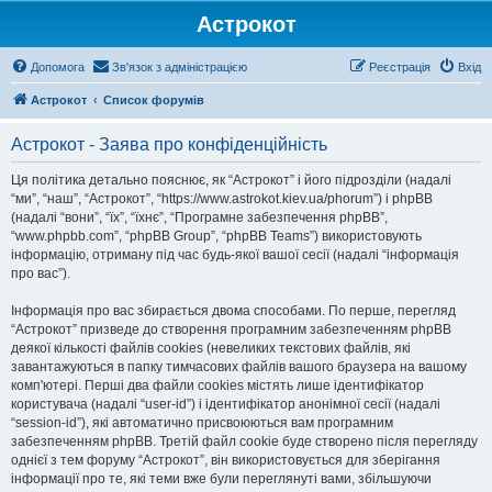
Астрокот
Допомога
Зв'язок з адміністрацією
Реєстрація
Вхід
Астрокот
Список форумів
Астрокот - Заява про конфіденційність
Ця політика детально пояснює, як “Астрокот” і його підрозділи (надалі
“ми”, “наш”, “Астрокот”, “https://www.astrokot.kiev.ua/phorum”) і phpBB
(надалі “вони”, “їх”, “їхнє”, “Програмне забезпечення phpBB”,
“www.phpbb.com”, “phpBB Group”, “phpBB Teams”) використовують
інформацію, отриману під час будь-якої вашої сесії (надалі “інформація
про вас”).
Інформація про вас збирається двома способами. По перше, перегляд
“Астрокот” призведе до створення програмним забезпеченням phpBB
деякої кількості файлів cookies (невеликих текстових файлів, які
завантажуються в папку тимчасових файлів вашого браузера на вашому
комп'ютері. Перші два файли cookies містять лише ідентифікатор
користувача (надалі “user-id”) і ідентифікатор анонімної сесії (надалі
“session-id”), які автоматично присвоюються вам програмним
забезпеченням phpBB. Третій файл cookie буде створено після перегляду
однієї з тем форуму “Астрокот”, він використовується для зберігання
інформації про те, які теми вже були переглянуті вами, збільшуючи