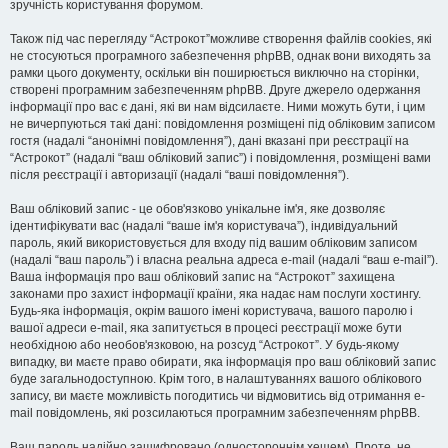
зручність користування форумом.
Також під час перегляду “Астрокот”можливе створення файлів cookies, які
не стосуються програмного забезпечення phpBB, однак вони виходять за
рамки цього документу, оскільки він поширюється виключно на сторінки,
створені програмним забезпеченням phpBB. Друге джерело одержання
інформації про вас є дані, які ви нам відсилаєте. Ними можуть бути, і цим
не вичерпуються такі дані: повідомлення розміщені під обліковим записом
гостя (надалі “анонімні повідомлення”), дані вказані при реєстрації на
“Астрокот” (надалі “ваш обліковий запис”) і повідомлення, розміщені вами
після реєстрації і авторизації (надалі “ваші повідомлення”).
Ваш обліковий запис - це обов'язково унікальне ім'я, яке дозволяє
ідентифікувати вас (надалі “ваше ім'я користувача”), індивідуальний
пароль, який використовується для входу під вашим обліковим записом
(надалі “ваш пароль”) і власна реальна адреса e-mail (надалі “ваш e-mail”).
Ваша інформація про ваш обліковий запис на “Астрокот” захищена
законами про захист інформації країни, яка надає нам послуги хостингу.
Будь-яка інформація, окрім вашого імені користувача, вашого паролю і
вашої адреси e-mail, яка запитується в процесі реєстрації може бути
необхідною або необов'язковою, на розсуд “Астрокот”. У будь-якому
випадку, ви маєте право обирати, яка інформація про ваш обліковий запис
буде загальнодоступною. Крім того, в налаштуваннях вашого облікового
запису, ви маєте можливість погодитись чи відмовитись від отримання e-
mail повідомлень, які розсилаються програмним забезпеченням phpBB.
Ваш пароль надійно зашифровано (одностороннім хешем). Проте, не