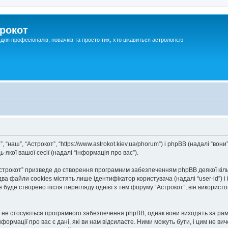
рокот
для професіоналів, новачків та просто тих, хто цікавиться астрологією
, “наш”, “Астрокот”, “https://www.astrokot.kiev.ua/phorum”) і phpBB (надалі “вон
якої вашої сесії (надалі “інформація про вас”).
трокот” призведе до створення програмним забезпеченням phpBB деякої кілько
файли cookies містять лише ідентифікатор користувача (надалі “user-id”) і ід
де створено після перегляду однієї з тем форуму “Астрокот”, він використову
і не стосуються програмного забезпечення phpBB, однак вони виходять за рамк
мації про вас є дані, які ви нам відсилаєте. Ними можуть бути, і цим не вич