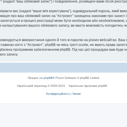
т” (надалі “ваш обліковий запис”) і повідомлення, розміщені вами після реєстрац
фікувати вас (надалі “ваше ім'я користувача”), індивідуальний пароль, який в
ормація про ваш обліковий запис на “Астрокот” захищена законами про захист і
а запитується в процесі реєстрації може бути необхідною або необов'язковою, н
в налаштуваннях вашого облікового запису, ви маєте можливість погодитись чи
мендується використання одного й того ж паролю на різних вебсайтах. Ваш п
обставинах ніхто з “Астрокот”, phpBB чи якісь треті особи, не мають права за
едбачена програмним забезпеченням phpBB. Під час цієї процедури вам буде нео
ого запису.
Працює на
phpBB
® Forum Software © phpBB Limited
Український переклад © 2005-2023
Українська підтримка phpBB
Конфіденційність
|
Умови