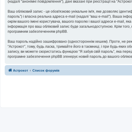
(надалі “анонімні повідомлення”), дані вказані при реєстрації на “Астроко
Ваш обліковий запис - це обов'язково унікальне ім'я, яке дозволяє іденти
пароль”) і власна реальна адреса e-mail (надалі “ваш e-mail”). Ваша інф
окрім вашого імені користувача, вашого паролю і вашої адреси e-mail, як
інформація про ваш обліковий запис буде загальнодоступною. Крім того, 
програмним забезпеченням phpBB.
Ваш пароль надійно зашифровано (одностороннім хешем). Проте, не реко
“Астрокот”, тому, будь ласка, тримайте його в таємниці, і при будь-яких 
запису, ви можете скористатись функцією “Я забув свій пароль”, яка пер
програмне забезпечення phpBB згенерує новий пароль до вашого обліков
Астрокот
Список форумів