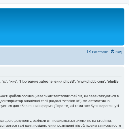
Реєстрація
Вхід
и”, “їх”, “їхнє”, “Програмне забезпечення phpBB”, “www.phpbb.com”, “phpBB
сті файлів cookies (невеликих текстових файлів, які завантажуються в
ентифікатор анонімної сесії (надалі “session-id”), які автоматично
ється для зберігання інформації про те, які теми вже були переглянуті
и цього документу, оскільки він поширюється виключно на сторінки,
ерпуються такі дані: повідомлення розміщені під обліковим записом гостя