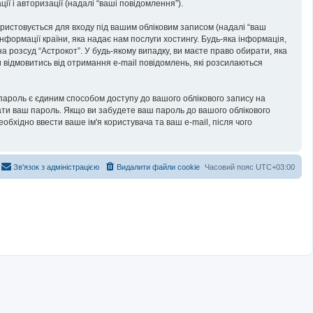
ії і авторизації (надалі “ваші повідомлення”).
икористовується для входу під вашим обліковим записом (надалі “ваш
нформації країни, яка надає нам послуги хостингу. Будь-яка інформація,
а розсуд “Астрокот”. У будь-якому випадку, ви маєте право обирати, яка
 відмовитись від отримання e-mail повідомлень, які розсилаються
ароль є єдиним способом доступу до вашого облікового запису на
питати ваш пароль. Якщо ви забудете ваш пароль до вашого облікового
бхідно ввести ваше ім'я користувача та ваш e-mail, після чого
Зв'язок з адміністрацією
Видалити файли cookie
Часовий пояс
UTC+03:00