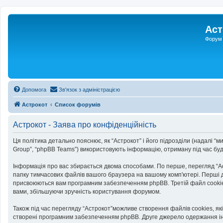
Аст
Форум 
Допомога
Зв'язок з адміністрацією
Астрокот
Список форумів
Астрокот - Заява про конфіденційність
Ця політика детально пояснює, як “Астрокот” і його підрозділи (надалі “ми”
Group”, “phpBB Teams”) використовують інформацію, отриману під час будь-
Інформація про вас збирається двома способами. По перше, перегляд “Ас
папку тимчасових файлів вашого браузера на вашому комп'ютері. Перші два 
присвоюються вам програмним забезпеченням phpBB. Третій файл cookie бу
вами, збільшуючи зручність користування форумом.
Також під час перегляду “Астрокот”можливе створення файлів cookies, як
створені програмним забезпеченням phpBB. Друге джерело одержання інфор