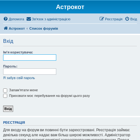
Астрокот
Допомога
Зв'язок з адміністрацією
Реєстрація
Вхід
Астрокот
Список форумів
Вхід
Ім'я користувача:
Пароль:
Я забув свій пароль
Запам'ятати мене
Приховати моє перебування на форумі цього разу
РЕЄСТРАЦІЯ
Для входу на форум ви повинні бути зареєстровані. Реєстрація займає
декілька секунд але надає вам більш широкі можливості. Адміністратор
може надати додаткові привілеї зареєстрованим користувачам. Перед