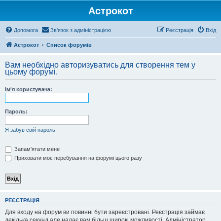
Астрокот
Допомога
Зв'язок з адміністрацією
Реєстрація
Вхід
Астрокот
Список форумів
Вам необхідно авторизуватись для створення тем у
цьому форумі.
Ім'я користувача:
Пароль:
Я забув свій пароль
Запам'ятати мене
Приховати моє перебування на форумі цього разу
РЕЄСТРАЦІЯ
Для входу на форум ви повинні бути зареєстровані. Реєстрація займає
декілька секунд але надає вам більш широкі можливості. Адміністратор