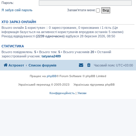
Пароль:
Я забув свій пароль
Запам'ятати мене
ХТО ЗАРАЗ ОНЛАЙН
Всього онлайн
1
користувач :: 0 зареєстрованих, 0 прихованих і 1 гість (Ця
інформація базується на активності користувачів впродовж останніх 5 хвилин)
Рекорд відвідуваності
(2239 одночасно)
відбувся 28 березня 2026, 08:50
СТАТИСТИКА
Всього повідомлень:
5
• Всього тем:
5
• Всього учасників
20
• Останній
зареєстрований учасник:
tatyana2489
Астрокот
Список форумів
Часовий пояс
UTC+03:00
Працює на
phpBB
® Forum Software © phpBB Limited
Український переклад © 2005-2023
Українська підтримка phpBB
Конфіденційність
|
Умови