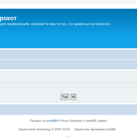
рокот
для професіоналів, новачків та просто тих, хто цікавиться астрологією
?
Працює на
phpBB
® Forum Software © phpBB Limited
Український переклад © 2005-2023
Українська підтримка phpBB