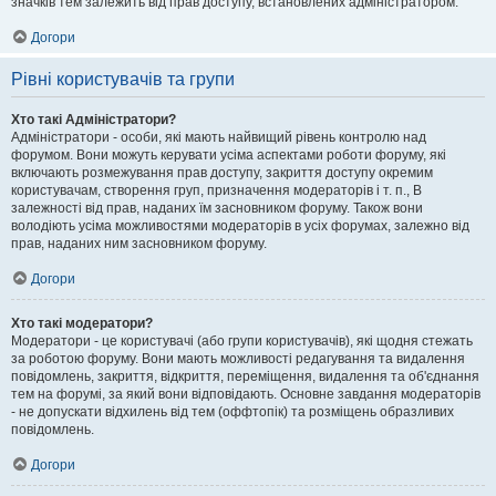
значків тем залежить від прав доступу, встановлених адміністратором.
Догори
Рівні користувачів та групи
Хто такі Адміністратори?
Адміністратори - особи, які мають найвищий рівень контролю над
форумом. Вони можуть керувати усіма аспектами роботи форуму, які
включають розмежування прав доступу, закриття доступу окремим
користувачам, створення груп, призначення модераторів і т. п., В
залежності від прав, наданих їм засновником форуму. Також вони
володіють усіма можливостями модераторів в усіх форумах, залежно від
прав, наданих ним засновником форуму.
Догори
Хто такі модератори?
Модератори - це користувачі (або групи користувачів), які щодня стежать
за роботою форуму. Вони мають можливості редагування та видалення
повідомлень, закриття, відкриття, переміщення, видалення та об'єднання
тем на форумі, за який вони відповідають. Основне завдання модераторів
- не допускати відхилень від тем (оффтопік) та розміщень образливих
повідомлень.
Догори