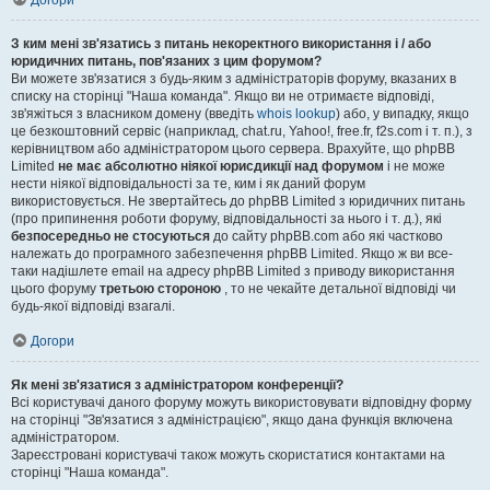
Догори
З ким мені зв'язатись з питань некоректного використання і / або
юридичних питань, пов'язаних з цим форумом?
Ви можете зв'язатися з будь-яким з адміністраторів форуму, вказаних в
списку на сторінці "Наша команда". Якщо ви не отримаєте відповіді,
зв'яжіться з власником домену (введіть
whois lookup
) або, у випадку, якщо
це безкоштовний сервіс (наприклад, chat.ru, Yahoo!, free.fr, f2s.com і т. п.), з
керівництвом або адміністратором цього сервера. Врахуйте, що phpBB
Limited
не має абсолютно ніякої юрисдикції над форумом
і не може
нести ніякої відповідальності за те, ким і як даний форум
використовується. Не звертайтесь до phpBB Limited з юридичних питань
(про припинення роботи форуму, відповідальності за нього і т. д.), які
безпосередньо не стосуються
до сайту phpBB.com або які частково
належать до програмного забезпечення phpBB Limited. Якщо ж ви все-
таки надішлете email на адресу phpBB Limited з приводу використання
цього форуму
третьою стороною
, то не чекайте детальної відповіді чи
будь-якої відповіді взагалі.
Догори
Як мені зв'язатися з адміністратором конференції?
Всі користувачі даного форуму можуть використовувати відповідну форму
на сторінці "Зв'язатися з адміністрацією", якщо дана функція включена
адміністратором.
Зареєстровані користувачі також можуть скористатися контактами на
сторінці "Наша команда".