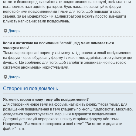
можете безпосередньо змінювати жодне звання на форумі, оскільки вони
встановлюються адміністратором. Будь ласка, не засмічуйте форум
непотрібними повідомленнями тільки для того, щоб підвищити своє
звання. За це модератори чи адміністратори можуть просто зменшити
кількість написаних вами повідомлень.
Догори
Коли я натискаю на посилання "email", від мене вимагається
залогуватись!
Тільки зареєстровані користувачі можуть відправляти email-повідомлення
на форумі через вбудовану форму, і лише якщо адміністратор увімкнув цю
функцію. Це зроблено для того, щоб запобігти зловживанню поштовою
системою анонімними користувачами.
Догори
Створення повідомлень
Як мені створити нову тему або повідомлення?
Для створення нової теми на форумі, натисніть кнопку "Нова тема". Для
розміщення повідомлення в темі клацніть по кнопці "Відповісти". Можливо,
доведеться зареєструватися, перш ніж відправити повідомлення.
Доступні для вас дії перераховані внизу сторінки форуму або теми.
Наприклад: "Ви можете створювати нові теми", "Ви можете додавати
файли" і т. п.