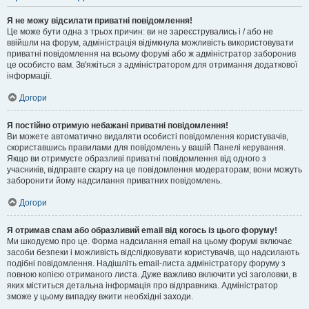
Я не можу відсилати приватні повідомлення!
Це може бути одна з трьох причин: ви не зареєструвались і / або не
ввійшли на форум, адміністрація відімкнула можливість використовувати
приватні повідомлення на всьому форумі або ж адміністратор заборонив
це особисто вам. Зв'яжіться з адміністратором для отримання додаткової
інформації.
Догори
Я постійно отримую небажані приватні повідомлення!
Ви можете автоматично видаляти особисті повідомлення користувачів,
скориставшись правилами для повідомлень у вашій Панелі керування.
Якщо ви отримуєте образливі приватні повідомлення від одного з
учасників, відправте скаргу на це повідомлення модераторам; вони можуть
заборонити йому надсилання приватних повідомлень.
Догори
Я отримав спам або образливий email від когось із цього форуму!
Ми шкодуємо про це. Форма надсилання email на цьому форумі включає
засоби безпеки і можливість відслідковувати користувачів, що надсилають
подібні повідомлення. Надішліть email-листа адміністратору форуму з
повною копією отриманого листа. Дуже важливо включити усі заголовки, в
яких міститься детальна інформація про відправника. Адміністратор
зможе у цьому випадку вжити необхідні заходи.