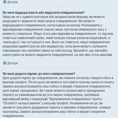
Догори
Як мені відредагувати або видалити повідомлення?
Якщо ви не є адміністратором або модератором форуму, ви можете
редагувати і видаляти лише власні повідомлення. Ви можете
відредагувати повідомлення, натиснувши на кнопку
Редагувати
у
відповідному повідомленні, інколи лише протягом обмеженого часу з
моменту створення. Якщо хтось вже відповів на повідомлення, то під ним
з'явиться невеличкий напис, який показує скільки разів ви редагували, а
також дату і час останньої з них. Воно не з'явиться, якщо повідомлення
редагував адміністратор або модератор, хоча вони можуть залишити
інформацію про зроблені зміни на свій розсуд. Врахуйте, що звичайні
користувачі не можуть видалити повідомлення, на яке вже хтось відповів.
Догори
Як мені додати підпис до мого повідомлення?
Щоб додати підпис до повідомлення, ви повинні спочатку створити його в
вашому профілі. Після цього ви можете поставити галочку напроти пункту
Завжди використовувати ваш підпис
в формі створення повідомлення,
щоб підпис приєднався. Ви також можете налаштувати приєднання
підпису за замовчуванням до усіх ваших повідомлень, зробивши
відповідний вибір у параграфі "Відправлення повідомлень" пункту
"Особисті налаштування" у вашому профілі. Незважаючи на це, ви
зможете скасувати додавання підпису в окремих повідомлення, знявши
прапорець
Завжди використовувати ваш підпис
в формі створення
повідомлення.