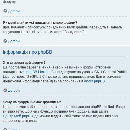
форуму.
Догори
Як мені знайти усі приєднані мною файли?
Щоб побачити список усіх приєднаних вами файлів, перейдіть в Панель
керування і натисніть на посилання "Вкладення".
Догори
Інформація про phpBB
Хто створив цей форум?
Це програмне забезпечення (в своїй незміненій формі) створене і
поширюється
phpBB Limited
. Воно доступне на умовах GNU General Public
Licence, версії 2 (GPL-2.0) і може вільно поширюватися. Для отримання
додаткової інформації перейдіть за посиланням
About phpBB
.
Догори
Чому на форумі немає функції X?
Це програмне забезпечення створене і ліцензоване phpBB Limited. Якщо
ви вважаєте, що якась функція повинна бути додана, відвідайте
Центр ідей phpBB
, де можна віддати свій голос за вже подані ідеї або
запропонувати власні.