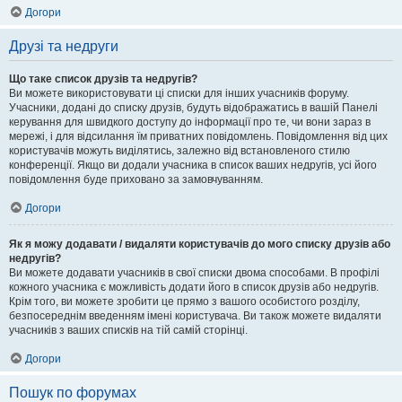
Догори
Друзі та недруги
Що таке список друзів та недругів?
Ви можете використовувати ці списки для інших учасників форуму.
Учасники, додані до списку друзів, будуть відображатись в вашій Панелі
керування для швидкого доступу до інформації про те, чи вони зараз в
мережі, і для відсилання їм приватних повідомлень. Повідомлення від цих
користувачів можуть виділятись, залежно від встановленого стилю
конференції. Якщо ви додали учасника в список ваших недругів, усі його
повідомлення буде приховано за замовчуванням.
Догори
Як я можу додавати / видаляти користувачів до мого списку друзів або
недругів?
Ви можете додавати учасників в свої списки двома способами. В профілі
кожного учасника є можливість додати його в список друзів або недругів.
Крім того, ви можете зробити це прямо з вашого особистого розділу,
безпосереднім введенням імені користувача. Ви також можете видаляти
учасників з ваших списків на тій самій сторінці.
Догори
Пошук по форумах