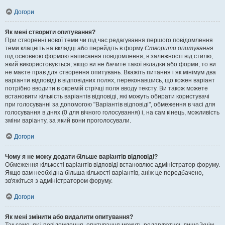
Догори
Як мені створити опитування?
При створенні нової теми чи під час редагування першого повідомлення
теми клацніть на вкладці або перейдіть в форму
Створити опитування
під основною формою написання повідомлення, в залежності від стилю,
який використовується; якщо ви не бачите такої вкладки або форми, то ви
не маєте прав для створення опитувань. Вкажіть питання і як мінімум два
варіанти відповіді в відповідних полях, переконавшись, що кожен варіант
потрібно вводити в окремій стрічці поля вводу тексту. Ви також можете
встановити кількість варіантів відповіді, які можуть обирати користувачі
при голосуванні за допомогою "Варіантів відповіді", обмеження в часі для
голосування в днях (0 для вічного голосування) і, на сам кінець, можливість
зміни варіанту, за який вони проголосували.
Догори
Чому я не можу додати більше варіантів відповіді?
Обмеження кількості варіантів відповіді встановлює адміністратор форуму.
Якщо вам необхідна більша кількості варіантів, аніж це передбачено,
зв'яжіться з адміністратором форуму.
Догори
Як мені змінити або видалити опитування?