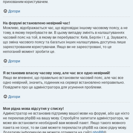
прихованим користувачем.
Догори
На форумі встановлено невірний час!
Можливо, відображається час, що відповідає іншому часовому поясу, а не
тому, в якому перебуваєте ви. В цьому випадку змініть в налаштуваннях
часовий пояс на той, в якому ви перебуваєте: Київ, Берлін і т. д. Зауважте,
що зміна часового поясу та багатьох інших налаштувань доступна лише
зареєстрованим користувачам. Якщо ви не зареєстровані, то це
непоганий момент зробити це.
Догори
Я встановив власну часову зону, але час все одно невірний!
Якщо ви впевнені, що правильно встановили часовий пояс, але час все
одно невірний, значить, годинник на сервері встановлено неправильно.
Повідомте про це адміністратора для усунення проблеми.
Догори
Моя рідна мова відсутня у списку!
Адміністратор не встановив підтримку вашої мови на форумі, або ще ніхто
не переклав phpBB на вашу мову. Спробуйте запитати адміністратора, чи
може він встановити необхідний вам мовний пакет. Якщо такого мовного
пакета не існує, то ви самі можете перекласти phpBB на свою рідну мову.
Додаткову інформацію ви можете отримати на сайті
phpBB
®.