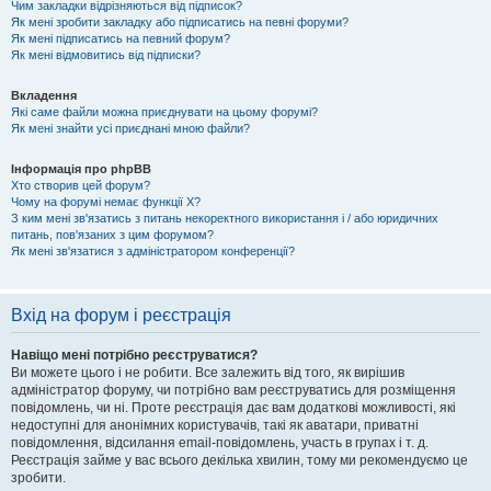
Чим закладки відрізняються від підписок?
Як мені зробити закладку або підписатись на певні форуми?
Як мені підписатись на певний форум?
Як мені відмовитись від підписки?
Вкладення
Які саме файли можна приєднувати на цьому форумі?
Як мені знайти усі приєднані мною файли?
Інформація про phpBB
Хто створив цей форум?
Чому на форумі немає функції X?
З ким мені зв'язатись з питань некоректного використання і / або юридичних
питань, пов'язаних з цим форумом?
Як мені зв'язатися з адміністратором конференції?
Вхід на форум і реєстрація
Навіщо мені потрібно реєструватися?
Ви можете цього і не робити. Все залежить від того, як вирішив
адміністратор форуму, чи потрібно вам реєструватись для розміщення
повідомлень, чи ні. Проте реєстрація дає вам додаткові можливості, які
недоступні для анонімних користувачів, такі як аватари, приватні
повідомлення, відсилання email-повідомлень, участь в групах і т. д.
Реєстрація займе у вас всього декілька хвилин, тому ми рекомендуємо це
зробити.