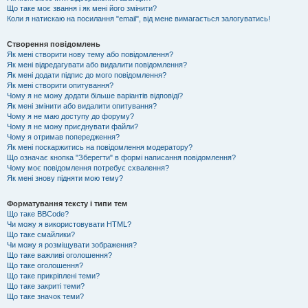
Що таке моє звання і як мені його змінити?
Коли я натискаю на посилання "email", від мене вимагається залогуватись!
Створення повідомлень
Як мені створити нову тему або повідомлення?
Як мені відредагувати або видалити повідомлення?
Як мені додати підпис до мого повідомлення?
Як мені створити опитування?
Чому я не можу додати більше варіантів відповіді?
Як мені змінити або видалити опитування?
Чому я не маю доступу до форуму?
Чому я не можу приєднувати файли?
Чому я отримав попередження?
Як мені поскаржитись на повідомлення модератору?
Що означає кнопка "Зберегти" в формі написання повідомлення?
Чому моє повідомлення потребує схвалення?
Як мені знову підняти мою тему?
Форматування тексту і типи тем
Що таке BBCode?
Чи можу я використовувати HTML?
Що таке смайлики?
Чи можу я розміщувати зображення?
Що таке важливі оголошення?
Що таке оголошення?
Що таке прикріплені теми?
Що таке закриті теми?
Що таке значок теми?