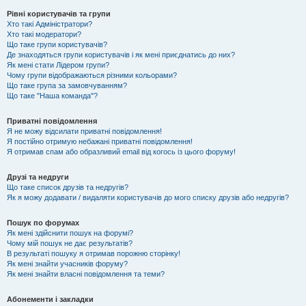
Рівні користувачів та групи
Хто такі Адміністратори?
Хто такі модератори?
Що таке групи користувачів?
Де знаходяться групи користувачів і як мені приєднатись до них?
Як мені стати Лідером групи?
Чому групи відображаються різними кольорами?
Що таке група за замовчуванням?
Що таке "Наша команда"?
Приватні повідомлення
Я не можу відсилати приватні повідомлення!
Я постійно отримую небажані приватні повідомлення!
Я отримав спам або образливий email від когось із цього форуму!
Друзі та недруги
Що таке список друзів та недругів?
Як я можу додавати / видаляти користувачів до мого списку друзів або недругів?
Пошук по форумах
Як мені здійснити пошук на форумі?
Чому мій пошук не дає результатів?
В результаті пошуку я отримав порожню сторінку!
Як мені знайти учасників форуму?
Як мені знайти власні повідомлення та теми?
Абонементи і закладки