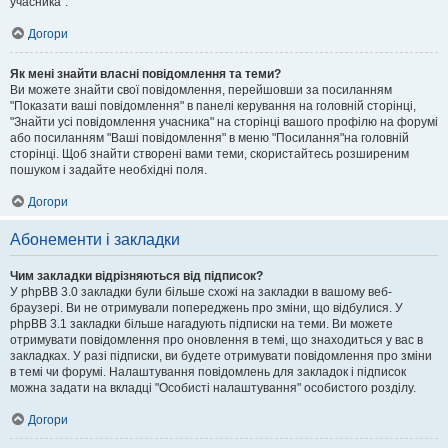
учасника".
Догори
Як мені знайти власні повідомлення та теми?
Ви можете знайти свої повідомлення, перейшовши за посиланням
"Показати ваші повідомлення" в панелі керування на головній сторінці,
"Знайти усі повідомлення учасника" на сторінці вашого профілю на форумі
або посиланням "Ваші повідомлення" в меню "Посилання"на головній
сторінці. Щоб знайти створені вами теми, скористайтесь розширеним
пошуком і задайте необхідні поля.
Догори
Абонементи і закладки
Чим закладки відрізняються від підписок?
У phpBB 3.0 закладки були більше схожі на закладки в вашому веб-
браузері. Ви не отримували попереджень про зміни, що відбулися. У
phpBB 3.1 закладки більше нагадують підписки на теми. Ви можете
отримувати повідомлення про оновлення в темі, що знаходиться у вас в
закладках. У разі підписки, ви будете отримувати повідомлення про зміни
в темі чи форумі. Налаштування повідомлень для закладок і підписок
можна задати на вкладці "Особисті налаштування" особистого розділу.
Догори