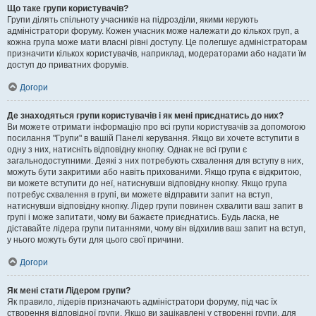
Що таке групи користувачів?
Групи ділять спільноту учасників на підрозділи, якими керують
адміністратори форуму. Кожен учасник може належати до кількох груп, а
кожна група може мати власні рівні доступу. Це полегшує адміністраторам
призначити кількох користувачів, наприклад, модераторами або надати їм
доступ до приватних форумів.
Догори
Де знаходяться групи користувачів і як мені приєднатись до них?
Ви можете отримати інформацію про всі групи користувачів за допомогою
посилання "Групи" в вашій Панелі керування. Якщо ви хочете вступити в
одну з них, натисніть відповідну кнопку. Однак не всі групи є
загальнодоступними. Деякі з них потребують схвалення для вступу в них,
можуть бути закритими або навіть прихованими. Якщо група є відкритою,
ви можете вступити до неї, натиснувши відповідну кнопку. Якщо група
потребує схвалення в групі, ви можете відправити запит на вступ,
натиснувши відповідну кнопку. Лідер групи повинен схвалити ваш запит в
групі і може запитати, чому ви бажаєте приєднатись. Будь ласка, не
діставайте лідера групи питаннями, чому він відхилив ваш запит на вступ,
у нього можуть бути для цього свої причини.
Догори
Як мені стати Лідером групи?
Як правило, лідерів призначають адміністратори форуму, під час їх
створення відповідної групи. Якщо ви зацікавлені у створенні групи, для