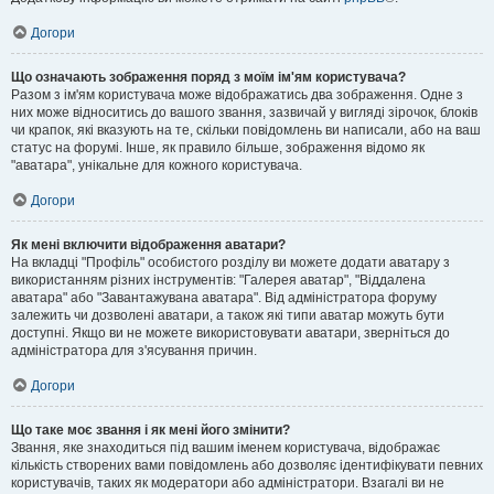
Догори
Що означають зображення поряд з моїм ім'ям користувача?
Разом з ім'ям користувача може відображатись два зображення. Одне з
них може відноситись до вашого звання, зазвичай у вигляді зірочок, блоків
чи крапок, які вказують на те, скільки повідомлень ви написали, або на ваш
статус на форумі. Інше, як правило більше, зображення відомо як
"аватара", унікальне для кожного користувача.
Догори
Як мені включити відображення аватари?
На вкладці "Профіль" особистого розділу ви можете додати аватару з
використанням різних інструментів: "Галерея аватар", "Віддалена
аватара" або "Завантажувана аватара". Від адміністратора форуму
залежить чи дозволені аватари, а також які типи аватар можуть бути
доступні. Якщо ви не можете використовувати аватари, зверніться до
адміністратора для з'ясування причин.
Догори
Що таке моє звання і як мені його змінити?
Звання, яке знаходиться під вашим іменем користувача, відображає
кількість створених вами повідомлень або дозволяє ідентифікувати певних
користувачів, таких як модератори або адміністратори. Взагалі ви не