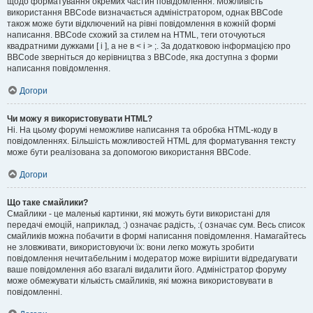
щодо форматування окремих частин повідомлення. Можливість
використання BBCode визначається адміністратором, однак BBCode
також може бути відключений на рівні повідомлення в кожній формі
написання. BBCode схожий за стилем на HTML, теги оточуються
квадратними дужками [ і ], а не в < і > ;. За додатковою інформацією про
BBCode зверніться до керівництва з BBCode, яка доступна з форми
написання повідомлення.
Догори
Чи можу я використовувати HTML?
Ні. На цьому форумі неможливе написання та обробка HTML-коду в
повідомленнях. Більшість можливостей HTML для форматування тексту
може бути реалізована за допомогою використання BBCode.
Догори
Що таке смайлики?
Смайлики - це маленькі картинки, які можуть бути використані для
передачі емоцій, наприклад, :) означає радість, :( означає сум. Весь список
смайликів можна побачити в формі написання повідомлення. Намагайтесь
не зловживати, використовуючи їх: вони легко можуть зробити
повідомлення нечитабельним і модератор може вирішити відредагувати
ваше повідомлення або взагалі видалити його. Адміністратор форуму
може обмежувати кількість смайликів, які можна використовувати в
повідомленні.