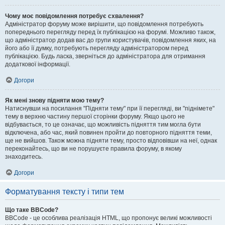
Чому моє повідомлення потребує схвалення?
Адміністратор форуму може вирішити, що повідомлення потребують
попереднього перегляду перед їх публікацією на форумі. Можливо також,
що адміністратор додав вас до групи користувачів, повідомлення яких, на
його або її думку, потребують перегляду адміністратором перед
публікацією. Будь ласка, зверніться до адміністратора для отримання
додаткової інформації.
Догори
Як мені знову підняти мою тему?
Натиснувши на посилання "Підняти тему" при її перегляді, ви "піднімете"
тему в верхню частину першої сторінки форуму. Якщо цього не
відбувається, то це означає, що можливість підняття тим могла бути
відключена, або час, який повинен пройти до повторного підняття теми,
ще не вийшов. Також можна підняти тему, просто відповівши на неї, однак
переконайтесь, що ви не порушуєте правила форуму, в якому
знаходитесь.
Догори
Форматування тексту і типи тем
Що таке BBCode?
BBCode - це особлива реалізація HTML, що пропонує великі можливості