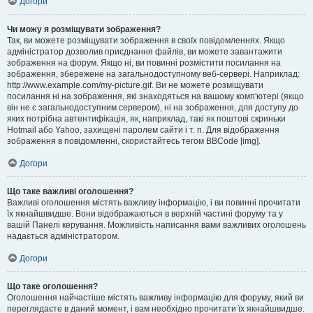
Догори
Чи можу я розміщувати зображення?
Так, ви можете розміщувати зображення в своїх повідомленнях. Якщо
адміністратор дозволив приєднання файлів, ви можете завантажити
зображення на форум. Якщо ні, ви повинні розмістити посилання на
зображення, збережене на загальнодоступному веб-сервері. Наприклад:
http://www.example.com/my-picture.gif. Ви не можете розміщувати
посилання ні на зображення, які знаходяться на вашому комп'ютері (якщо
він не є загальнодоступним сервером), ні на зображення, для доступу до
яких потрібна автентифікація, як, наприклад, такі як поштові скриньки
Hotmail або Yahoo, захищені паролем сайти і т. п. Для відображення
зображення в повідомленні, скористайтесь тегом BBCode [img].
Догори
Що таке важливі оголошення?
Важливі оголошення містять важливу інформацію, і ви повинні прочитати
їх якнайшвидше. Вони відображаються в верхній частині форуму та у
вашій Панелі керування. Можливість написання вами важливих оголошень
надається адміністратором.
Догори
Що таке оголошення?
Оголошення найчастіше містять важливу інформацію для форуму, який ви
переглядаєте в даний момент, і вам необхідно прочитати їх якнайшвидше.