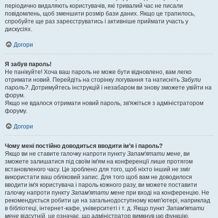
періодично видаляють користувачів, які тривалий час не писали
повідомлень, щоб зменшити розмір бази даних. Якщо це трапилось,
спробуйте ще раз зареєструватись і активніше приймати участь у
дискусіях.
Догори
Я забув пароль!
Не панікуйте! Хоча ваш пароль не може бути відновлено, вам легко
отримати новий. Перейдіть на сторінку логування та натисніть
Забули
пароль?
. Дотримуйтесь інструкцій і незабаром ви знову зможете увійти на
форум.
Якщо не вдалося отримати новий пароль, зв'яжіться з адміністратором
форуму.
Догори
Чому мені постійно доводиться вводити ім’я і пароль?
Якщо ви не ставите галочку напроти пункту
Запам'ятати мене
, ви
зможете залишатися під своїм ім'ям на конференції лише протягом
встановленого часу. Це зроблено для того, щоб ніхто інший не зміг
використати ваш обліковий запис. Для того щоб вам не доводилося
вводити ім'я користувача і пароль кожного разу, ви можете поставити
галочку напроти пункту
Запам'ятати мене
при вході на конференцію. Не
рекомендується робити це на загальнодоступному комп'ютері, наприклад
в бібліотеці, інтернет-кафе, університеті і т. д. Якщо пункт
Запам'ятати
мене
відсутній, це означає, що адміністратор вимкнув цю функцію.