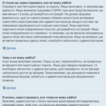
Я тільки що зареєструвався, але не можу увійти!
Перевірте свої ім'я користувача та пароль. Якщо вони вірні, то можливі два
варіанти. Якщо включена підтримка COPPA і при реєстрації ви вказали, що
вам менше 13 років, дотримуйтесь інструкцій. На деяких форумах
вимагається, щоб усі зареєстровані облікові записи були активовані
самостійно користувачами або адміністратором до входу в систему. Ця
інформація відображається в процесі реєстрації. Якщо вам було
надіслано email-повідомлення поштою, дотримуйтесь інструкцій. Якщо
email-повідомлення не отримано, то можливо, що ви вказали неправильну
адресу email або вона заблокований спам-фільтром. Якщо ви впевнені, що
ви ввели правильну адресу email, спробуйте зв'язатися з адміністратором.
Догори
Чому я не можу увійти?
Існує кілька можливих причин. Перш за все, переконайтесь, чи правильно
ви вводите ім'я користувача і пароль. Якщо дані введені правильно, то
необхідно зв'язатися з адміністратором, щоб перевірити, чи не був вам
заборонено доступ до форуму. Також можливо, що допущена помилка в
конфігурації форуму, зв'яжіться з адміністратором для виправлення
помилки.
Догори
Я колись зареєструвався, але тепер не можу увійти!
Можливо, адміністратор з якоїсь причини деактивував або видалив ваш
обліковий запис. Крім того, на багатьох форумах адміністратори