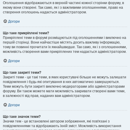
Оголошення відображаються в верхній частині кожної сторінки форуму, в
якому вони створені. Так само, як і з важливими оголошеннями, право на
створення оголошень надається адміністратором.
Догори
Що таке прикріплені теми?
Прикріплені теми в форумі розміщуються під оголошеннями і виключно на
першій сторінці. Вони найчастіше містять досить важливу інформацію,
тому ви повинні прочитати їх якнайшвидше. Так само, як і з оголошеннями,
можливість створення вами прикріплених тем надається адміністратором.
Догори
Що таке закриті теми?
Закриті теми - це такі теми, в яких користувачі більше не можуть залишати
повідомлення і будь-які опитування в них автоматично завершуються.
Теми можуть бути закриті виключно модераторами або адміністраторами
форуму. Ви також можете мати можливість закривати створені вами теми,
в залежності від прав, наданих вам адміністратором.
Догори
Що таке значок теми?
Значки тем - це встановлені автором зображення, які пов'язані з
повідомленнями та відображають їхній зміст. Можливість використання