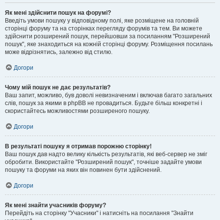
Як мені здійснити пошук на форумі?
Введіть умови пошуку у відповідному полі, яке розміщене на головній
сторінці форуму та на сторінках перегляду форумів та тем. Ви можете
здійснити розширений пошук, перейшовши за посиланням "Розширений
пошук", яке знаходиться на кожній сторінці форуму. Розміщення посилань
може відрізнятись, залежно від стилю.
Догори
Чому мій пошук не дає результатів?
Ваш запит, можливо, був доволі невизначеним і включав багато загальних
слів, пошук за якими в phpBB не провадиться. Будьте більш конкретні і
скористайтесь можливостями розширеного пошуку.
Догори
В результаті пошуку я отримав порожню сторінку!
Ваш пошук дав надто велику кількість результатів, які веб-сервер не зміг
обробити. Використайте "Розширений пошук", точніше задайте умови
пошуку та форуми на яких він повинен бути здійснений.
Догори
Як мені знайти учасників форуму?
Перейдіть на сторінку "Учасники" і натисніть на посилання "Знайти