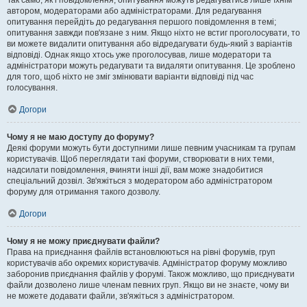
Так само, як і повідомлення, опитування можуть редагуватись лише їхнім
автором, модераторами або адміністраторами. Для редагування
опитування перейдіть до редагування першого повідомлення в темі;
опитування завжди пов'язане з ним. Якщо ніхто не встиг проголосувати, то
ви можете видалити опитування або відредагувати будь-який з варіантів
відповіді. Однак якщо хтось уже проголосував, лише модератори та
адміністратори можуть редагувати та видаляти опитування. Це зроблено
для того, щоб ніхто не зміг змінювати варіанти відповіді під час
голосування.
Догори
Чому я не маю доступу до форуму?
Деякі форуми можуть бути доступними лише певним учасникам та групам
користувачів. Щоб переглядати такі форуми, створювати в них теми,
надсилати повідомлення, вчиняти інші дії, вам може знадобитися
спеціальний дозвіл. Зв'яжіться з модератором або адміністратором
форуму для отримання такого дозволу.
Догори
Чому я не можу приєднувати файли?
Права на приєднання файлів встановлюються на рівні форумів, груп
користувачів або окремих користувачів. Адміністратор форуму можливо
заборонив приєднання файлів у форумі. Також можливо, що приєднувати
файли дозволено лише членам певних груп. Якщо ви не знаєте, чому ви
не можете додавати файли, зв'яжіться з адміністратором.