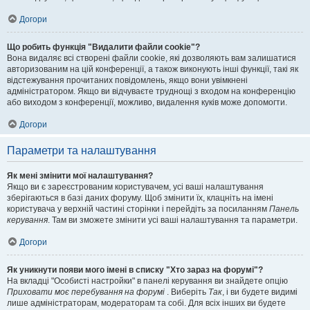
Догори
Що робить функція "Видалити файли cookie"?
Вона видаляє всі створені файли cookie, які дозволяють вам залишатися
авторизованим на цій конференції, а також виконують інші функції, такі як
відстежування прочитаних повідомлень, якщо вони увімкнені
адміністратором. Якщо ви відчуваєте труднощі з входом на конференцію
або виходом з конференції, можливо, видалення куків може допомогти.
Догори
Параметри та налаштування
Як мені змінити мої налаштування?
Якщо ви є зареєстрованим користувачем, усі ваші налаштування
зберігаються в базі даних форуму. Щоб змінити їх, клацніть на імені
користувача у верхній частині сторінки і перейдіть за посиланням
Панель
керування
. Там ви зможете змінити усі ваші налаштування та параметри.
Догори
Як уникнути появи мого імені в списку "Хто зараз на форумі"?
На вкладці "Особисті настройки" в панелі керування ви знайдете опцію
Приховати моє перебування на форумі
. Виберіть
Так
, і ви будете видимі
лише адміністраторам, модераторам та собі. Для всіх інших ви будете