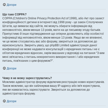
Догори
Що таке COPPA?
COPPA (Children's Online Privacy Protection Act of 1998), або Акт про захист
конфіденційності дитини в інтернеті від 1998 року - це закон Сполучених
Штатів, що вимагає від сайтів, які можуть збирати інформацію від
неповнолітніх, віком менше 13 років, мати на це письмову згоду батьків.
Припустимо й інше підтвердження що опікуни дозволяють збір особистої
інформації від неповнолітніх, віком менше 13 років. Якщо ви не впевнені,
чи це може стосуватись вас або форуму, зверніться за допомогою до
юрисконсульта. Зверніть увагу, що phpBB Limited адміністрація даної
конференції не може надавати консультацій з юридичних питань і не є
об'єктом юридичних відносин, окрім вказаних у відповіді на питання "З ким
мені зв'язатись з питань некоректного використання і / або юридичних
питань, пов'язаних з цим форумом?".
Догори
Чому я не можу зареєструватись?
Можливо адміністратор форуму відключив реєстрацію нових користувачів.
Також можливо, що він заблокував вашу IP-адресу або ім'я користувача,
яке ви намагаєтесь зареєструвати. Зверніться за допомогою до
адміністратора форуму.
Догори