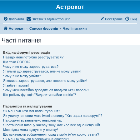
Астрокот
Допомога
Зв'язок з адміністрацією
Реєстрація
Вхід
Астрокот
Список форумів
Часті питання
Часті питання
Вхід на форум і реєстрація
Навіщо мені потрібно реєструватися?
Що таке COPPA?
Чому я не можу зареєструватись?
Я тільки що зареєструвався, але не можу увійти!
Чому я не можу увійти?
Я колись зареєструвався, але тепер не можу увійти!
Я забув пароль!
Чому мені постійно доводиться вводити ім’я і пароль?
Що робить функція "Видалити файли cookie"?
Параметри та налаштування
Як мені змінити мої налаштування?
Як уникнути появи мого імені в списку "Хто зараз на форумі"?
На форумі встановлено невірний час!
Я встановив власну часову зону, але час все одно невірний!
Моя рідна мова відсутня у списку!
Що означають зображення поряд з моїм ім'ям користувача?
Як мені включити відображення аватари?