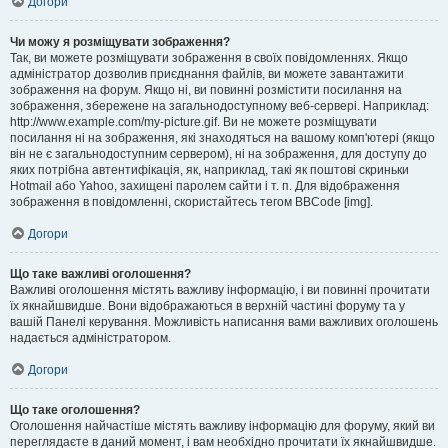
Догори
Чи можу я розміщувати зображення?
Так, ви можете розміщувати зображення в своїх повідомленнях. Якщо
адміністратор дозволив приєднання файлів, ви можете завантажити
зображення на форум. Якщо ні, ви повинні розмістити посилання на
зображення, збережене на загальнодоступному веб-сервері. Наприклад:
http://www.example.com/my-picture.gif. Ви не можете розміщувати
посилання ні на зображення, які знаходяться на вашому комп'ютері (якщо
він не є загальнодоступним сервером), ні на зображення, для доступу до
яких потрібна автентифікація, як, наприклад, такі як поштові скриньки
Hotmail або Yahoo, захищені паролем сайти і т. п. Для відображення
зображення в повідомленні, скористайтесь тегом BBCode [img].
Догори
Що таке важливі оголошення?
Важливі оголошення містять важливу інформацію, і ви повинні прочитати
їх якнайшвидше. Вони відображаються в верхній частині форуму та у
вашій Панелі керування. Можливість написання вами важливих оголошень
надається адміністратором.
Догори
Що таке оголошення?
Оголошення найчастіше містять важливу інформацію для форуму, який ви
переглядаєте в даний момент, і вам необхідно прочитати їх якнайшвидше.