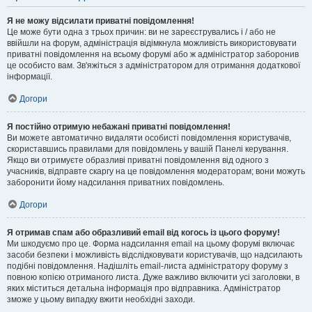
Я не можу відсилати приватні повідомлення!
Це може бути одна з трьох причин: ви не зареєструвались і / або не
ввійшли на форум, адміністрація відімкнула можливість використовувати
приватні повідомлення на всьому форумі або ж адміністратор заборонив
це особисто вам. Зв'яжіться з адміністратором для отримання додаткової
інформації.
Догори
Я постійно отримую небажані приватні повідомлення!
Ви можете автоматично видаляти особисті повідомлення користувачів,
скориставшись правилами для повідомлень у вашій Панелі керування.
Якщо ви отримуєте образливі приватні повідомлення від одного з
учасників, відправте скаргу на це повідомлення модераторам; вони можуть
заборонити йому надсилання приватних повідомлень.
Догори
Я отримав спам або образливий email від когось із цього форуму!
Ми шкодуємо про це. Форма надсилання email на цьому форумі включає
засоби безпеки і можливість відслідковувати користувачів, що надсилають
подібні повідомлення. Надішліть email-листа адміністратору форуму з
повною копією отриманого листа. Дуже важливо включити усі заголовки, в
яких міститься детальна інформація про відправника. Адміністратор
зможе у цьому випадку вжити необхідні заходи.