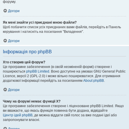
форуму.
Догори
Як мені знайти усі приєднані мною файли?
Щоб побачити список усіх приєднаних вами файлів, перейдіть в Панель
керування і натисніть на посилання "Вкладення".
Догори
Інформація про phpBB
Хто створив цей форум?
Це програмне забезпечення (в своїй незміненій формі) створене і
поширюється
phpBB Limited
. Воно доступне на умовах GNU General Public
Licence, версії 2 (GPL-2.0) і може вільно поширюватися. Для отримання
додаткової інформації перейдіть за посиланням
About phpBB
.
Догори
Чому на форумі немає функції X?
Це програмне забезпечення створене і ліцензоване phpBB Limited. Якщо
ви вважаєте, що якась функція повинна бути додана, відвідайте
Центр ідей phpBB
, де можна віддати свій голос за вже подані ідеї або
запропонувати власні.