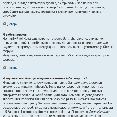
періодично видаляють користувачів, які тривалий час не писали
повідомлень, щоб зменшити розмір бази даних. Якщо це трапилось,
спробуйте ще раз зареєструватись і активніше приймати участь у
дискусіях.
Догори
Я забув пароль!
Не панікуйте! Хоча ваш пароль не може бути відновлено, вам легко
отримати новий. Перейдіть на сторінку логування та натисніть
Забули
пароль?
. Дотримуйтесь інструкцій і незабаром ви знову зможете увійти на
форум.
Якщо не вдалося отримати новий пароль, зв'яжіться з адміністратором
форуму.
Догори
Чому мені постійно доводиться вводити ім’я і пароль?
Якщо ви не ставите галочку напроти пункту
Запам'ятати мене
, ви
зможете залишатися під своїм ім'ям на конференції лише протягом
встановленого часу. Це зроблено для того, щоб ніхто інший не зміг
використати ваш обліковий запис. Для того щоб вам не доводилося
вводити ім'я користувача і пароль кожного разу, ви можете поставити
галочку напроти пункту
Запам'ятати мене
при вході на конференцію. Не
рекомендується робити це на загальнодоступному комп'ютері, наприклад
в бібліотеці, інтернет-кафе, університеті і т. д. Якщо пункт
Запам'ятати
мене
відсутній, це означає, що адміністратор вимкнув цю функцію.