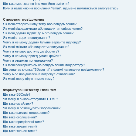
Що таке моє звання і як мені його змінити?
Коли я натискаю на посилання "email", від мене вимагається залогуватись!
Створення повідомлень
Як мені створити нову тему або повідомлення?
Як мені відредагувати або видалити повідомлення?
Як мені додати підпис до мого повідомлення?
Як мені створити опитування?
Чому я не можу додати більше варіантів відповіді?
Як мені змінити або видалити опитування?
Чому я не маю доступу до форуму?
Чому я не можу приєднувати файли?
Чому я отримав попередження?
Як мені поскаржитись на повідомлення модератору?
Що означає кнопка "Зберегти" в формі написання повідомлення?
Чому моє повідомлення потребує схвалення?
Як мені знову підняти мою тему?
Форматування тексту і типи тем
Що таке BBCode?
Чи можу я використовувати HTML?
Що таке смайлики?
Чи можу я розміщувати зображення?
Що таке важливі оголошення?
Що таке оголошення?
Що таке прикріплені теми?
Що таке закриті теми?
Що таке значок теми?