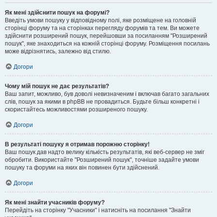
Як мені здійснити пошук на форумі?
Введіть умови пошуку у відповідному полі, яке розміщене на головній
сторінці форуму та на сторінках перегляду форумів та тем. Ви можете
здійснити розширений пошук, перейшовши за посиланням "Розширений
пошук", яке знаходиться на кожній сторінці форуму. Розміщення посилань
може відрізнятись, залежно від стилю.
Догори
Чому мій пошук не дає результатів?
Ваш запит, можливо, був доволі невизначеним і включав багато загальних
слів, пошук за якими в phpBB не провадиться. Будьте більш конкретні і
скористайтесь можливостями розширеного пошуку.
Догори
В результаті пошуку я отримав порожню сторінку!
Ваш пошук дав надто велику кількість результатів, які веб-сервер не зміг
обробити. Використайте "Розширений пошук", точніше задайте умови
пошуку та форуми на яких він повинен бути здійснений.
Догори
Як мені знайти учасників форуму?
Перейдіть на сторінку "Учасники" і натисніть на посилання "Знайти