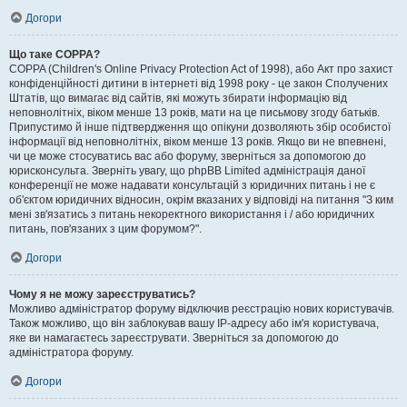
Догори
Що таке COPPA?
COPPA (Children's Online Privacy Protection Act of 1998), або Акт про захист
конфіденційності дитини в інтернеті від 1998 року - це закон Сполучених
Штатів, що вимагає від сайтів, які можуть збирати інформацію від
неповнолітніх, віком менше 13 років, мати на це письмову згоду батьків.
Припустимо й інше підтвердження що опікуни дозволяють збір особистої
інформації від неповнолітніх, віком менше 13 років. Якщо ви не впевнені,
чи це може стосуватись вас або форуму, зверніться за допомогою до
юрисконсульта. Зверніть увагу, що phpBB Limited адміністрація даної
конференції не може надавати консультацій з юридичних питань і не є
об'єктом юридичних відносин, окрім вказаних у відповіді на питання "З ким
мені зв'язатись з питань некоректного використання і / або юридичних
питань, пов'язаних з цим форумом?".
Догори
Чому я не можу зареєструватись?
Можливо адміністратор форуму відключив реєстрацію нових користувачів.
Також можливо, що він заблокував вашу IP-адресу або ім'я користувача,
яке ви намагаєтесь зареєструвати. Зверніться за допомогою до
адміністратора форуму.
Догори