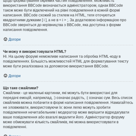
щодо форматування окремих частин повідомлення. Можливість
використання BBCode визначається адміністратором, однак BBCode
також може бути відключений на рівні повідомлення в кожній формі
написання. BBCode схожий за стилем на HTML, теги оточуються
квадратними дужками [ і ], а не в < і > ;. За додатковою інформацією про
BBCode зверніться до керівництва з BBCode, яка доступна з форми
написання повідомлення.
Догори
Чи можу я використовувати HTML?
Ні. На цьому форумі неможливе написання та обробка HTML-коду в
повідомленнях. Більшість можливостей HTML для форматування тексту
може бути реалізована за допомогою використання BBCode.
Догори
Що таке смайлики?
Смайлики - це маленькі картинки, які можуть бути використані для
передачі емоцій, наприклад, :) означає радість, :( означає сум. Весь список
смайликів можна побачити в формі написання повідомлення. Намагайтесь
не зловживати, використовуючи їх: вони легко можуть зробити
повідомлення нечитабельним і модератор може вирішити відредагувати
ваше повідомлення або взагалі видалити його. Адміністратор форуму
може обмежувати кількість смайликів, які можна використовувати в
повідомленні.