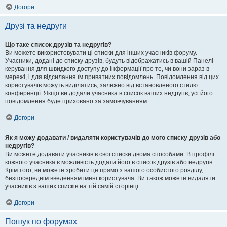
Догори
Друзі та недруги
Що таке список друзів та недругів?
Ви можете використовувати ці списки для інших учасників форуму.
Учасники, додані до списку друзів, будуть відображатись в вашій Панелі
керування для швидкого доступу до інформації про те, чи вони зараз в
мережі, і для відсилання їм приватних повідомлень. Повідомлення від цих
користувачів можуть виділятись, залежно від встановленого стилю
конференції. Якщо ви додали учасника в список ваших недругів, усі його
повідомлення буде приховано за замовчуванням.
Догори
Як я можу додавати / видаляти користувачів до мого списку друзів або
недругів?
Ви можете додавати учасників в свої списки двома способами. В профілі
кожного учасника є можливість додати його в список друзів або недругів.
Крім того, ви можете зробити це прямо з вашого особистого розділу,
безпосереднім введенням імені користувача. Ви також можете видаляти
учасників з ваших списків на тій самій сторінці.
Догори
Пошук по форумах