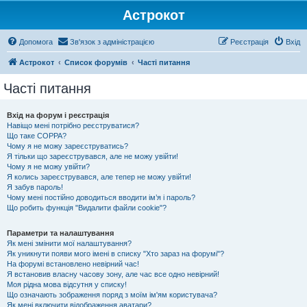
Астрокот
Допомога
Зв'язок з адміністрацією
Реєстрація
Вхід
Астрокот
Список форумів
Часті питання
Часті питання
Вхід на форум і реєстрація
Навіщо мені потрібно реєструватися?
Що таке COPPA?
Чому я не можу зареєструватись?
Я тільки що зареєструвався, але не можу увійти!
Чому я не можу увійти?
Я колись зареєструвався, але тепер не можу увійти!
Я забув пароль!
Чому мені постійно доводиться вводити ім’я і пароль?
Що робить функція "Видалити файли cookie"?
Параметри та налаштування
Як мені змінити мої налаштування?
Як уникнути появи мого імені в списку "Хто зараз на форумі"?
На форумі встановлено невірний час!
Я встановив власну часову зону, але час все одно невірний!
Моя рідна мова відсутня у списку!
Що означають зображення поряд з моїм ім'ям користувача?
Як мені включити відображення аватари?