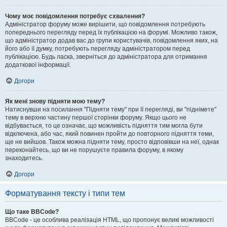
Чому моє повідомлення потребує схвалення?
Адміністратор форуму може вирішити, що повідомлення потребують
попереднього перегляду перед їх публікацією на форумі. Можливо також,
що адміністратор додав вас до групи користувачів, повідомлення яких, на
його або її думку, потребують перегляду адміністратором перед
публікацією. Будь ласка, зверніться до адміністратора для отримання
додаткової інформації.
Догори
Як мені знову підняти мою тему?
Натиснувши на посилання "Підняти тему" при її перегляді, ви "піднімете"
тему в верхню частину першої сторінки форуму. Якщо цього не
відбувається, то це означає, що можливість підняття тим могла бути
відключена, або час, який повинен пройти до повторного підняття теми,
ще не вийшов. Також можна підняти тему, просто відповівши на неї, однак
переконайтесь, що ви не порушуєте правила форуму, в якому
знаходитесь.
Догори
Форматування тексту і типи тем
Що таке BBCode?
BBCode - це особлива реалізація HTML, що пропонує великі можливості