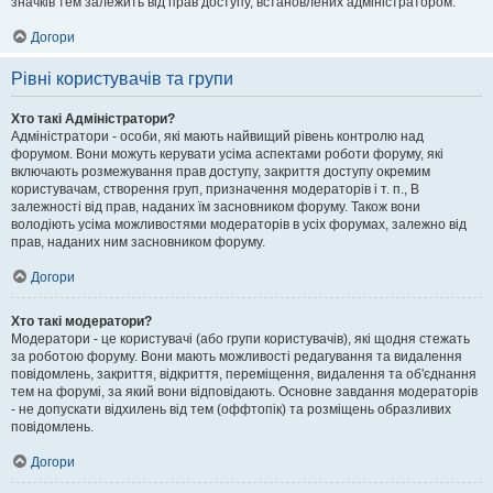
значків тем залежить від прав доступу, встановлених адміністратором.
Догори
Рівні користувачів та групи
Хто такі Адміністратори?
Адміністратори - особи, які мають найвищий рівень контролю над
форумом. Вони можуть керувати усіма аспектами роботи форуму, які
включають розмежування прав доступу, закриття доступу окремим
користувачам, створення груп, призначення модераторів і т. п., В
залежності від прав, наданих їм засновником форуму. Також вони
володіють усіма можливостями модераторів в усіх форумах, залежно від
прав, наданих ним засновником форуму.
Догори
Хто такі модератори?
Модератори - це користувачі (або групи користувачів), які щодня стежать
за роботою форуму. Вони мають можливості редагування та видалення
повідомлень, закриття, відкриття, переміщення, видалення та об'єднання
тем на форумі, за який вони відповідають. Основне завдання модераторів
- не допускати відхилень від тем (оффтопік) та розміщень образливих
повідомлень.
Догори