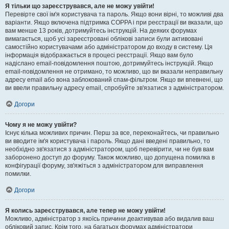
Я тільки що зареєструвався, але не можу увійти!
Перевірте свої ім'я користувача та пароль. Якщо вони вірні, то можливі два
варіанти. Якщо включена підтримка COPPA і при реєстрації ви вказали, що
вам менше 13 років, дотримуйтесь інструкцій. На деяких форумах
вимагається, щоб усі зареєстровані облікові записи були активовані
самостійно користувачами або адміністратором до входу в систему. Ця
інформація відображається в процесі реєстрації. Якщо вам було
надіслано email-повідомлення поштою, дотримуйтесь інструкцій. Якщо
email-повідомлення не отримано, то можливо, що ви вказали неправильну
адресу email або вона заблокований спам-фільтром. Якщо ви впевнені, що
ви ввели правильну адресу email, спробуйте зв'язатися з адміністратором.
Догори
Чому я не можу увійти?
Існує кілька можливих причин. Перш за все, переконайтесь, чи правильно
ви вводите ім'я користувача і пароль. Якщо дані введені правильно, то
необхідно зв'язатися з адміністратором, щоб перевірити, чи не був вам
заборонено доступ до форуму. Також можливо, що допущена помилка в
конфігурації форуму, зв'яжіться з адміністратором для виправлення
помилки.
Догори
Я колись зареєструвався, але тепер не можу увійти!
Можливо, адміністратор з якоїсь причини деактивував або видалив ваш
обліковий запис. Крім того, на багатьох форумах адміністратори