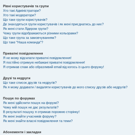
Рівні користувачів та групи
Хто такі Адміністратори?
Хто такі модератори?
Що таке групи користувачів?
Де знаходяться групи користувачів і як мені приєднатись до них?
Як мені стати Лідером групи?
Чому групи відображаються різними кольорами?
Що таке група за замовчуванням?
Що таке "Наша команда"?
Приватні повідомлення
Я не можу відсилати приватні повідомлення!
Я постійно отримую небажані приватні повідомлення!
Я отримав спам або образливий email від когось із цього форуму!
Друзі та недруги
Що таке список друзів та недругів?
Як я можу додавати / видаляти користувачів до мого списку друзів або недругів?
Пошук по форумах
Як мені здійснити пошук на форумі?
Чому мій пошук не дає результатів?
В результаті пошуку я отримав порожню сторінку!
Як мені знайти учасників форуму?
Як мені знайти власні повідомлення та теми?
Абонементи і закладки