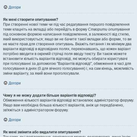
Догори
Як мені створити опитування?
При створенні нової теми чи під час редагування першого повідомлення
теми клацніть на вкладці або перейдіть в форму
Створити опитування
під основною формою написання повідомлення, в залежності від стилю,
який використовується; якщо ви не бачите такої вкладки або форми, то ви
не маєте прав для створення опитувань. Вкажіть питання і як мінімум два
варіанти відповіді в відповідних полях, переконавшись, що кожен варіант
потрібно вводити в окремій стрічці поля вводу тексту. Ви також можете
встановити кількість варіантів відповіді, які можуть обирати користувачі
при голосуванні за допомогою "Варіантів відповіді", обмеження в часі для
голосування в днях (0 для вічного голосування) і, на сам кінець, можливість
зміни варіанту, за який вони проголосували.
Догори
Чому я не можу додати більше варіантів відповіді?
Обмеження кількості варіантів відповіді встановлює адміністратор форуму.
Якщо вам необхідна більша кількості варіантів, аніж це передбачено,
зв'яжіться з адміністратором форуму.
Догори
Як мені змінити або видалити опитування?