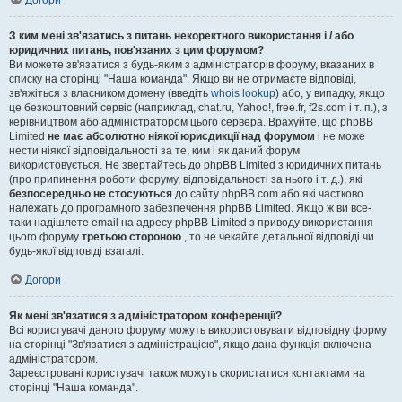
Догори
З ким мені зв'язатись з питань некоректного використання і / або
юридичних питань, пов'язаних з цим форумом?
Ви можете зв'язатися з будь-яким з адміністраторів форуму, вказаних в
списку на сторінці "Наша команда". Якщо ви не отримаєте відповіді,
зв'яжіться з власником домену (введіть
whois lookup
) або, у випадку, якщо
це безкоштовний сервіс (наприклад, chat.ru, Yahoo!, free.fr, f2s.com і т. п.), з
керівництвом або адміністратором цього сервера. Врахуйте, що phpBB
Limited
не має абсолютно ніякої юрисдикції над форумом
і не може
нести ніякої відповідальності за те, ким і як даний форум
використовується. Не звертайтесь до phpBB Limited з юридичних питань
(про припинення роботи форуму, відповідальності за нього і т. д.), які
безпосередньо не стосуються
до сайту phpBB.com або які частково
належать до програмного забезпечення phpBB Limited. Якщо ж ви все-
таки надішлете email на адресу phpBB Limited з приводу використання
цього форуму
третьою стороною
, то не чекайте детальної відповіді чи
будь-якої відповіді взагалі.
Догори
Як мені зв'язатися з адміністратором конференції?
Всі користувачі даного форуму можуть використовувати відповідну форму
на сторінці "Зв'язатися з адміністрацією", якщо дана функція включена
адміністратором.
Зареєстровані користувачі також можуть скористатися контактами на
сторінці "Наша команда".