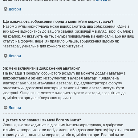
Догори
Що означають зображення поряд з моїм ім'ям користувача?
Разом з ім'ям користувача може відображатись два зображення. Одне з
них може відноситись до вашого звання, зазвичай у вигляді зірочок, блоків
чи крапок, які вказують на те, скільки повідомлень ви написали, або на ваш
статус на форумі. Інше, як правило більше, зображення відомо як
"аватара", унікальне для кожного користувача.
Догори
Як мені включити відображення аватари?
На вкладці "Профіль" особистого розділу ви можете додати аватару з
використанням різних інструментів: "Галерея аватар", "Віддалена
аватара" або "Завантажувана аватара". Від адміністратора форуму
залежить чи дозволені аватари, а також які типи аватар можуть бути
доступні. Якщо ви не можете використовувати аватари, зверніться до
адміністратора для з'ясування причин.
Догори
Що таке моє звання і як мені його змінити?
Звання, яке знаходиться під вашим іменем користувача, відображає
кількість створених вами повідомлень або дозволяє ідентифікувати певних
користувачів, таких як модератори або адміністратори. Взагалі ви не