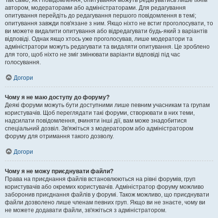
Так само, як і повідомлення, опитування можуть редагуватись лише їхнім
автором, модераторами або адміністраторами. Для редагування
опитування перейдіть до редагування першого повідомлення в темі;
опитування завжди пов'язане з ним. Якщо ніхто не встиг проголосувати, то
ви можете видалити опитування або відредагувати будь-який з варіантів
відповіді. Однак якщо хтось уже проголосував, лише модератори та
адміністратори можуть редагувати та видаляти опитування. Це зроблено
для того, щоб ніхто не зміг змінювати варіанти відповіді під час
голосування.
Догори
Чому я не маю доступу до форуму?
Деякі форуми можуть бути доступними лише певним учасникам та групам
користувачів. Щоб переглядати такі форуми, створювати в них теми,
надсилати повідомлення, вчиняти інші дії, вам може знадобитися
спеціальний дозвіл. Зв'яжіться з модератором або адміністратором
форуму для отримання такого дозволу.
Догори
Чому я не можу приєднувати файли?
Права на приєднання файлів встановлюються на рівні форумів, груп
користувачів або окремих користувачів. Адміністратор форуму можливо
заборонив приєднання файлів у форумі. Також можливо, що приєднувати
файли дозволено лише членам певних груп. Якщо ви не знаєте, чому ви
не можете додавати файли, зв'яжіться з адміністратором.