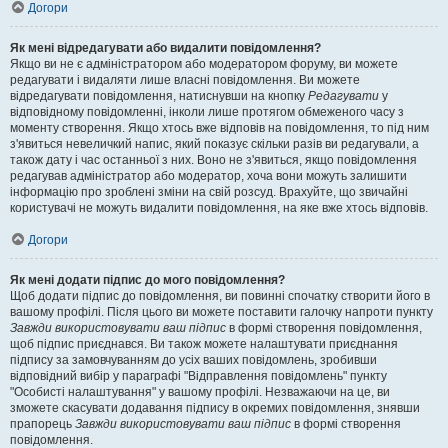
Догори
Як мені відредагувати або видалити повідомлення?
Якщо ви не є адміністратором або модератором форуму, ви можете
редагувати і видаляти лише власні повідомлення. Ви можете
відредагувати повідомлення, натиснувши на кнопку
Редагувати
у
відповідному повідомленні, інколи лише протягом обмеженого часу з
моменту створення. Якщо хтось вже відповів на повідомлення, то під ним
з'явиться невеличкий напис, який показує скільки разів ви редагували, а
також дату і час останньої з них. Воно не з'явиться, якщо повідомлення
редагував адміністратор або модератор, хоча вони можуть залишити
інформацію про зроблені зміни на свій розсуд. Врахуйте, що звичайні
користувачі не можуть видалити повідомлення, на яке вже хтось відповів.
Догори
Як мені додати підпис до мого повідомлення?
Щоб додати підпис до повідомлення, ви повинні спочатку створити його в
вашому профілі. Після цього ви можете поставити галочку напроти пункту
Завжди використовувати ваш підпис
в формі створення повідомлення,
щоб підпис приєднався. Ви також можете налаштувати приєднання
підпису за замовчуванням до усіх ваших повідомлень, зробивши
відповідний вибір у параграфі "Відправлення повідомлень" пункту
"Особисті налаштування" у вашому профілі. Незважаючи на це, ви
зможете скасувати додавання підпису в окремих повідомлення, знявши
прапорець
Завжди використовувати ваш підпис
в формі створення
повідомлення.