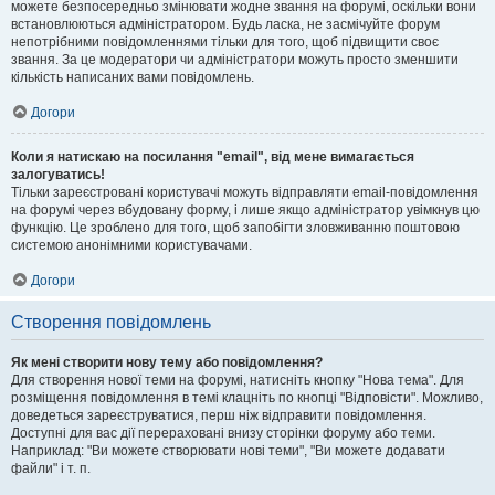
можете безпосередньо змінювати жодне звання на форумі, оскільки вони
встановлюються адміністратором. Будь ласка, не засмічуйте форум
непотрібними повідомленнями тільки для того, щоб підвищити своє
звання. За це модератори чи адміністратори можуть просто зменшити
кількість написаних вами повідомлень.
Догори
Коли я натискаю на посилання "email", від мене вимагається
залогуватись!
Тільки зареєстровані користувачі можуть відправляти email-повідомлення
на форумі через вбудовану форму, і лише якщо адміністратор увімкнув цю
функцію. Це зроблено для того, щоб запобігти зловживанню поштовою
системою анонімними користувачами.
Догори
Створення повідомлень
Як мені створити нову тему або повідомлення?
Для створення нової теми на форумі, натисніть кнопку "Нова тема". Для
розміщення повідомлення в темі клацніть по кнопці "Відповісти". Можливо,
доведеться зареєструватися, перш ніж відправити повідомлення.
Доступні для вас дії перераховані внизу сторінки форуму або теми.
Наприклад: "Ви можете створювати нові теми", "Ви можете додавати
файли" і т. п.