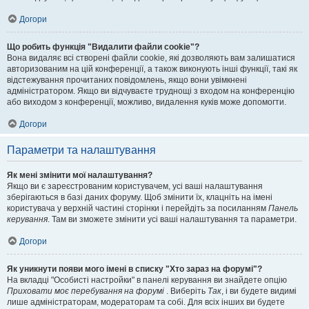
Догори
Що робить функція "Видалити файли cookie"?
Вона видаляє всі створені файли cookie, які дозволяють вам залишатися
авторизованим на цій конференції, а також виконують інші функції, такі як
відстежування прочитаних повідомлень, якщо вони увімкнені
адміністратором. Якщо ви відчуваєте труднощі з входом на конференцію
або виходом з конференції, можливо, видалення куків може допомогти.
Догори
Параметри та налаштування
Як мені змінити мої налаштування?
Якщо ви є зареєстрованим користувачем, усі ваші налаштування
зберігаються в базі даних форуму. Щоб змінити їх, клацніть на імені
користувача у верхній частині сторінки і перейдіть за посиланням
Панель
керування
. Там ви зможете змінити усі ваші налаштування та параметри.
Догори
Як уникнути появи мого імені в списку "Хто зараз на форумі"?
На вкладці "Особисті настройки" в панелі керування ви знайдете опцію
Приховати моє перебування на форумі
. Виберіть
Так
, і ви будете видимі
лише адміністраторам, модераторам та собі. Для всіх інших ви будете