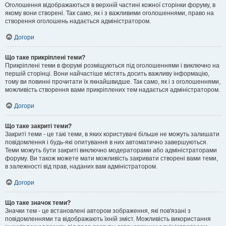
Оголошення відображаються в верхній частині кожної сторінки форуму, в
якому вони створені. Так само, як і з важливими оголошеннями, право на
створення оголошень надається адміністратором.
Догори
Що таке прикріплені теми?
Прикріплені теми в форумі розміщуються під оголошеннями і виключно на
першій сторінці. Вони найчастіше містять досить важливу інформацію,
тому ви повинні прочитати їх якнайшвидше. Так само, як і з оголошеннями,
можливість створення вами прикріплених тем надається адміністратором.
Догори
Що таке закриті теми?
Закриті теми - це такі теми, в яких користувачі більше не можуть залишати
повідомлення і будь-які опитування в них автоматично завершуються.
Теми можуть бути закриті виключно модераторами або адміністраторами
форуму. Ви також можете мати можливість закривати створені вами теми,
в залежності від прав, наданих вам адміністратором.
Догори
Що таке значок теми?
Значки тем - це встановлені автором зображення, які пов'язані з
повідомленнями та відображають їхній зміст. Можливість використання