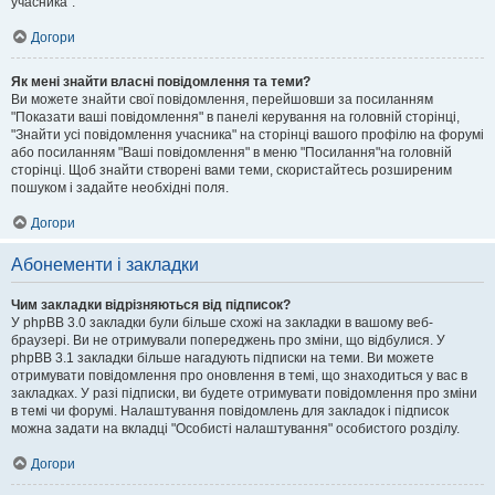
учасника".
Догори
Як мені знайти власні повідомлення та теми?
Ви можете знайти свої повідомлення, перейшовши за посиланням
"Показати ваші повідомлення" в панелі керування на головній сторінці,
"Знайти усі повідомлення учасника" на сторінці вашого профілю на форумі
або посиланням "Ваші повідомлення" в меню "Посилання"на головній
сторінці. Щоб знайти створені вами теми, скористайтесь розширеним
пошуком і задайте необхідні поля.
Догори
Абонементи і закладки
Чим закладки відрізняються від підписок?
У phpBB 3.0 закладки були більше схожі на закладки в вашому веб-
браузері. Ви не отримували попереджень про зміни, що відбулися. У
phpBB 3.1 закладки більше нагадують підписки на теми. Ви можете
отримувати повідомлення про оновлення в темі, що знаходиться у вас в
закладках. У разі підписки, ви будете отримувати повідомлення про зміни
в темі чи форумі. Налаштування повідомлень для закладок і підписок
можна задати на вкладці "Особисті налаштування" особистого розділу.
Догори