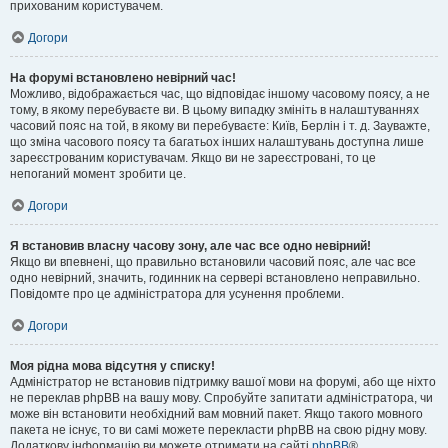
прихованим користувачем.
Догори
На форумі встановлено невірний час!
Можливо, відображається час, що відповідає іншому часовому поясу, а не
тому, в якому перебуваєте ви. В цьому випадку змініть в налаштуваннях
часовий пояс на той, в якому ви перебуваєте: Київ, Берлін і т. д. Зауважте,
що зміна часового поясу та багатьох інших налаштувань доступна лише
зареєстрованим користувачам. Якщо ви не зареєстровані, то це
непоганий момент зробити це.
Догори
Я встановив власну часову зону, але час все одно невірний!
Якщо ви впевнені, що правильно встановили часовий пояс, але час все
одно невірний, значить, годинник на сервері встановлено неправильно.
Повідомте про це адміністратора для усунення проблеми.
Догори
Моя рідна мова відсутня у списку!
Адміністратор не встановив підтримку вашої мови на форумі, або ще ніхто
не переклав phpBB на вашу мову. Спробуйте запитати адміністратора, чи
може він встановити необхідний вам мовний пакет. Якщо такого мовного
пакета не існує, то ви самі можете перекласти phpBB на свою рідну мову.
Додаткову інформацію ви можете отримати на сайті
phpBB
®.