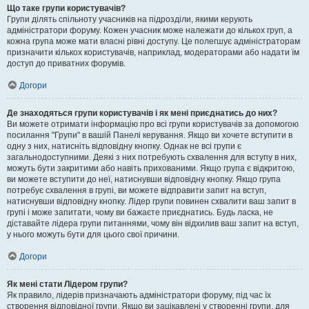
Що таке групи користувачів?
Групи ділять спільноту учасників на підрозділи, якими керують
адміністратори форуму. Кожен учасник може належати до кількох груп, а
кожна група може мати власні рівні доступу. Це полегшує адміністраторам
призначити кількох користувачів, наприклад, модераторами або надати їм
доступ до приватних форумів.
Догори
Де знаходяться групи користувачів і як мені приєднатись до них?
Ви можете отримати інформацію про всі групи користувачів за допомогою
посилання "Групи" в вашій Панелі керування. Якщо ви хочете вступити в
одну з них, натисніть відповідну кнопку. Однак не всі групи є
загальнодоступними. Деякі з них потребують схвалення для вступу в них,
можуть бути закритими або навіть прихованими. Якщо група є відкритою,
ви можете вступити до неї, натиснувши відповідну кнопку. Якщо група
потребує схвалення в групі, ви можете відправити запит на вступ,
натиснувши відповідну кнопку. Лідер групи повинен схвалити ваш запит в
групі і може запитати, чому ви бажаєте приєднатись. Будь ласка, не
діставайте лідера групи питаннями, чому він відхилив ваш запит на вступ,
у нього можуть бути для цього свої причини.
Догори
Як мені стати Лідером групи?
Як правило, лідерів призначають адміністратори форуму, під час їх
створення відповідної групи. Якщо ви зацікавлені у створенні групи, для