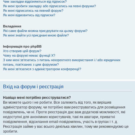
Чим закладки відрізняються від підписок?
Як мені зробити закладку або підписатись на певні форуми?
Як мені підписатись на певний форум?
Як мені відмовитись від підписки?
Вкладення
Які саме файли можна приєднувати на цьому форумі?
Як мені знайти усі приєднані мною файли?
Інформація про phpBB
Хто створив цей форум?
Чому на форумі немає функції X?
З ким мені зв'язатись з питань некоректного використання і / або юридичних
питань, пов'язаних з цим форумом?
Як мені зв'язатися з адміністратором конференції?
Вхід на форум і реєстрація
Навіщо мені потрібно реєструватися?
Ви можете цього і не робити. Все залежить від того, як вирішив
адміністратор форуму, чи потрібно вам реєструватись для розміщення
повідомлень, чи ні. Проте реєстрація дає вам додаткові можливості, які
недоступні для анонімних користувачів, такі як аватари, приватні
повідомлення, відсилання email-повідомлень, участь в групах і т. д.
Реєстрація займе у вас всього декілька хвилин, тому ми рекомендуємо це
зробити.