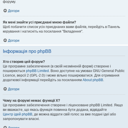
форуму.
Догори
Як мені знайти усі приєднані мною файли?
Щоб побачити список усіх приєднаних вами файлів, перейдіть в Панель
керування і натисніть на посилання "Вкладення".
Догори
Інформація про phpBB
Хто створив цей форум?
Це програмне забезпечення (в своїй незміненій формі) створене і
поширюється
phpBB Limited
. Воно доступне на умовах GNU General Public
Licence, версії 2 (GPL-2.0) і може вільно поширюватися. Для отримання
додаткової інформації перейдіть за посиланням
About phpBB
.
Догори
Чому на форумі немає функції X?
Це програмне забезпечення створене і ліцензоване phpBB Limited. Якщо
ви вважаєте, що якась функція повинна бути додана, відвідайте
Центр ідей phpBB
, де можна віддати свій голос за вже подані ідеї або
запропонувати власні.