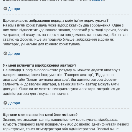
Догори
Що означають зображення поряд з моїм ім'ям користувача?
Разом з ім'ям користувача може відображатись два зображення. Одне з
них може відноситись до вашого звання, зазвичай у вигляді зірочок, блоків
чи крапок, які вказують на те, скільки повідомлень ви написали, або на ваш
статус на форумі. Інше, як правило більше, зображення відомо як
"аватара", унікальне для кожного користувача.
Догори
Як мені включити відображення аватари?
На вкладці "Профіль" особистого розділу ви можете додати аватару з
використанням різних інструментів: "Галерея аватар", "Віддалена
аватара" або "Завантажувана аватара". Від адміністратора форуму
залежить чи дозволені аватари, а також які типи аватар можуть бути
доступні. Якщо ви не можете використовувати аватари, зверніться до
адміністратора для з'ясування причин.
Догори
Що таке моє звання і як мені його змінити?
Звання, яке знаходиться під вашим іменем користувача, відображає
кількість створених вами повідомлень або дозволяє ідентифікувати певних
користувачів, таких як модератори або адміністратори. Взагалі ви не