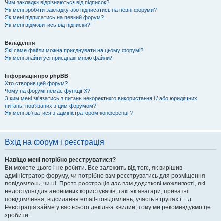
Чим закладки відрізняються від підписок?
Як мені зробити закладку або підписатись на певні форуми?
Як мені підписатись на певний форум?
Як мені відмовитись від підписки?
Вкладення
Які саме файли можна приєднувати на цьому форумі?
Як мені знайти усі приєднані мною файли?
Інформація про phpBB
Хто створив цей форум?
Чому на форумі немає функції X?
З ким мені зв'язатись з питань некоректного використання і / або юридичних
питань, пов'язаних з цим форумом?
Як мені зв'язатися з адміністратором конференції?
Вхід на форум і реєстрація
Навіщо мені потрібно реєструватися?
Ви можете цього і не робити. Все залежить від того, як вирішив
адміністратор форуму, чи потрібно вам реєструватись для розміщення
повідомлень, чи ні. Проте реєстрація дає вам додаткові можливості, які
недоступні для анонімних користувачів, такі як аватари, приватні
повідомлення, відсилання email-повідомлень, участь в групах і т. д.
Реєстрація займе у вас всього декілька хвилин, тому ми рекомендуємо це
зробити.