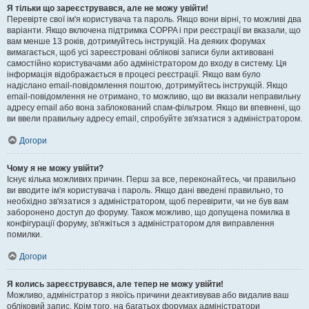
Я тільки що зареєструвався, але не можу увійти!
Перевірте свої ім'я користувача та пароль. Якщо вони вірні, то можливі два
варіанти. Якщо включена підтримка COPPA і при реєстрації ви вказали, що
вам менше 13 років, дотримуйтесь інструкцій. На деяких форумах
вимагається, щоб усі зареєстровані облікові записи були активовані
самостійно користувачами або адміністратором до входу в систему. Ця
інформація відображається в процесі реєстрації. Якщо вам було
надіслано email-повідомлення поштою, дотримуйтесь інструкцій. Якщо
email-повідомлення не отримано, то можливо, що ви вказали неправильну
адресу email або вона заблокований спам-фільтром. Якщо ви впевнені, що
ви ввели правильну адресу email, спробуйте зв'язатися з адміністратором.
Догори
Чому я не можу увійти?
Існує кілька можливих причин. Перш за все, переконайтесь, чи правильно
ви вводите ім'я користувача і пароль. Якщо дані введені правильно, то
необхідно зв'язатися з адміністратором, щоб перевірити, чи не був вам
заборонено доступ до форуму. Також можливо, що допущена помилка в
конфігурації форуму, зв'яжіться з адміністратором для виправлення
помилки.
Догори
Я колись зареєструвався, але тепер не можу увійти!
Можливо, адміністратор з якоїсь причини деактивував або видалив ваш
обліковий запис. Крім того, на багатьох форумах адміністратори