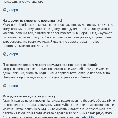
прихованим користувачем.
Догори
На форумі встановлено невірний час!
Можливо, відображається час, що відповідає іншому часовому поясу, а не
тому, в якому перебуваєте ви. В цьому випадку змініть в налаштуваннях
часовий пояс на той, в якому ви перебуваєте: Київ, Берлін і т. д. Зауважте,
що зміна часового поясу та багатьох інших налаштувань доступна лише
зареєстрованим користувачам. Якщо ви не зареєстровані, то це
непоганий момент зробити це.
Догори
Я встановив власну часову зону, але час все одно невірний!
Якщо ви впевнені, що правильно встановили часовий пояс, але час все
одно невірний, значить, годинник на сервері встановлено неправильно.
Повідомте про це адміністратора для усунення проблеми.
Догори
Моя рідна мова відсутня у списку!
Адміністратор не встановив підтримку вашої мови на форумі, або ще ніхто
не переклав phpBB на вашу мову. Спробуйте запитати адміністратора, чи
може він встановити необхідний вам мовний пакет. Якщо такого мовного
пакета не існує, то ви самі можете перекласти phpBB на свою рідну мову.
Додаткову інформацію ви можете отримати на сайті
phpBB
®.