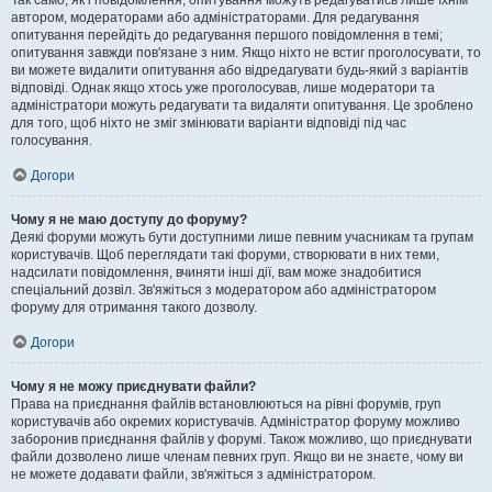
Так само, як і повідомлення, опитування можуть редагуватись лише їхнім
автором, модераторами або адміністраторами. Для редагування
опитування перейдіть до редагування першого повідомлення в темі;
опитування завжди пов'язане з ним. Якщо ніхто не встиг проголосувати, то
ви можете видалити опитування або відредагувати будь-який з варіантів
відповіді. Однак якщо хтось уже проголосував, лише модератори та
адміністратори можуть редагувати та видаляти опитування. Це зроблено
для того, щоб ніхто не зміг змінювати варіанти відповіді під час
голосування.
Догори
Чому я не маю доступу до форуму?
Деякі форуми можуть бути доступними лише певним учасникам та групам
користувачів. Щоб переглядати такі форуми, створювати в них теми,
надсилати повідомлення, вчиняти інші дії, вам може знадобитися
спеціальний дозвіл. Зв'яжіться з модератором або адміністратором
форуму для отримання такого дозволу.
Догори
Чому я не можу приєднувати файли?
Права на приєднання файлів встановлюються на рівні форумів, груп
користувачів або окремих користувачів. Адміністратор форуму можливо
заборонив приєднання файлів у форумі. Також можливо, що приєднувати
файли дозволено лише членам певних груп. Якщо ви не знаєте, чому ви
не можете додавати файли, зв'яжіться з адміністратором.