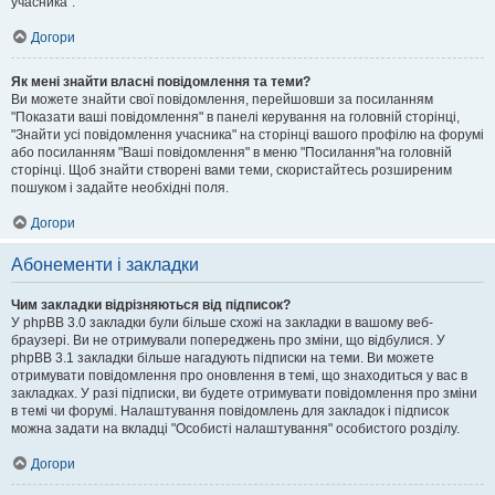
учасника".
Догори
Як мені знайти власні повідомлення та теми?
Ви можете знайти свої повідомлення, перейшовши за посиланням
"Показати ваші повідомлення" в панелі керування на головній сторінці,
"Знайти усі повідомлення учасника" на сторінці вашого профілю на форумі
або посиланням "Ваші повідомлення" в меню "Посилання"на головній
сторінці. Щоб знайти створені вами теми, скористайтесь розширеним
пошуком і задайте необхідні поля.
Догори
Абонементи і закладки
Чим закладки відрізняються від підписок?
У phpBB 3.0 закладки були більше схожі на закладки в вашому веб-
браузері. Ви не отримували попереджень про зміни, що відбулися. У
phpBB 3.1 закладки більше нагадують підписки на теми. Ви можете
отримувати повідомлення про оновлення в темі, що знаходиться у вас в
закладках. У разі підписки, ви будете отримувати повідомлення про зміни
в темі чи форумі. Налаштування повідомлень для закладок і підписок
можна задати на вкладці "Особисті налаштування" особистого розділу.
Догори