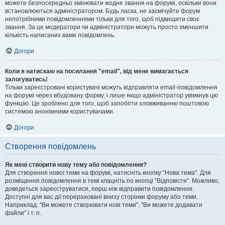
можете безпосередньо змінювати жодне звання на форумі, оскільки вони
встановлюються адміністратором. Будь ласка, не засмічуйте форум
непотрібними повідомленнями тільки для того, щоб підвищити своє
звання. За це модератори чи адміністратори можуть просто зменшити
кількість написаних вами повідомлень.
Догори
Коли я натискаю на посилання "email", від мене вимагається
залогуватись!
Тільки зареєстровані користувачі можуть відправляти email-повідомлення
на форумі через вбудовану форму, і лише якщо адміністратор увімкнув цю
функцію. Це зроблено для того, щоб запобігти зловживанню поштовою
системою анонімними користувачами.
Догори
Створення повідомлень
Як мені створити нову тему або повідомлення?
Для створення нової теми на форумі, натисніть кнопку "Нова тема". Для
розміщення повідомлення в темі клацніть по кнопці "Відповісти". Можливо,
доведеться зареєструватися, перш ніж відправити повідомлення.
Доступні для вас дії перераховані внизу сторінки форуму або теми.
Наприклад: "Ви можете створювати нові теми", "Ви можете додавати
файли" і т. п.