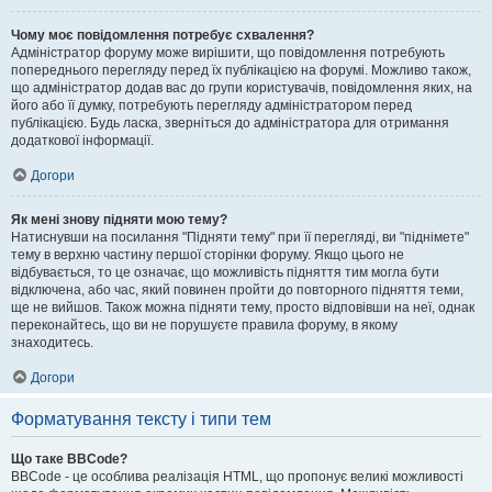
Чому моє повідомлення потребує схвалення?
Адміністратор форуму може вирішити, що повідомлення потребують
попереднього перегляду перед їх публікацією на форумі. Можливо також,
що адміністратор додав вас до групи користувачів, повідомлення яких, на
його або її думку, потребують перегляду адміністратором перед
публікацією. Будь ласка, зверніться до адміністратора для отримання
додаткової інформації.
Догори
Як мені знову підняти мою тему?
Натиснувши на посилання "Підняти тему" при її перегляді, ви "піднімете"
тему в верхню частину першої сторінки форуму. Якщо цього не
відбувається, то це означає, що можливість підняття тим могла бути
відключена, або час, який повинен пройти до повторного підняття теми,
ще не вийшов. Також можна підняти тему, просто відповівши на неї, однак
переконайтесь, що ви не порушуєте правила форуму, в якому
знаходитесь.
Догори
Форматування тексту і типи тем
Що таке BBCode?
BBCode - це особлива реалізація HTML, що пропонує великі можливості