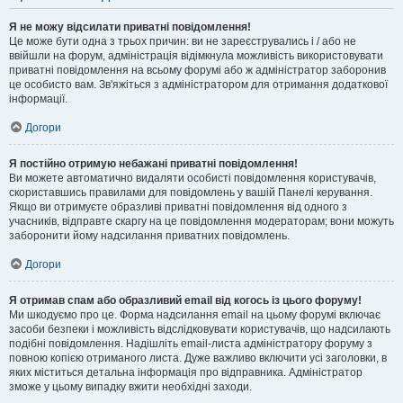
Я не можу відсилати приватні повідомлення!
Це може бути одна з трьох причин: ви не зареєструвались і / або не
ввійшли на форум, адміністрація відімкнула можливість використовувати
приватні повідомлення на всьому форумі або ж адміністратор заборонив
це особисто вам. Зв'яжіться з адміністратором для отримання додаткової
інформації.
Догори
Я постійно отримую небажані приватні повідомлення!
Ви можете автоматично видаляти особисті повідомлення користувачів,
скориставшись правилами для повідомлень у вашій Панелі керування.
Якщо ви отримуєте образливі приватні повідомлення від одного з
учасників, відправте скаргу на це повідомлення модераторам; вони можуть
заборонити йому надсилання приватних повідомлень.
Догори
Я отримав спам або образливий email від когось із цього форуму!
Ми шкодуємо про це. Форма надсилання email на цьому форумі включає
засоби безпеки і можливість відслідковувати користувачів, що надсилають
подібні повідомлення. Надішліть email-листа адміністратору форуму з
повною копією отриманого листа. Дуже важливо включити усі заголовки, в
яких міститься детальна інформація про відправника. Адміністратор
зможе у цьому випадку вжити необхідні заходи.