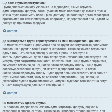
Що таке групи користувачів?
Групи ділять спільноту учасників на підрозділи, якими керують
адміністратори форуму. Кожен учасник може належати до кількох груп, а
кожна група може мати власні рівні доступу. Це полегшує адміністраторам
призначити кількох користувачів, наприклад, модераторами або надати їм
доступ до приватних форумів.
Догори
Де знаходяться групи користувачів і як мені приєднатись до них?
Ви можете отримати інформацію про всі групи користувачів за допомогою
посилання "Групи" в вашій Панелі керування. Якщо ви хочете вступити в
одну з них, натисніть відповідну кнопку. Однак не всі групи є
загальнодоступними. Деякі з них потребують схвалення для вступу в них,
можуть бути закритими або навіть прихованими. Якщо група є відкритою,
ви можете вступити до неї, натиснувши відповідну кнопку. Якщо група
потребує схвалення в групі, ви можете відправити запит на вступ,
натиснувши відповідну кнопку. Лідер групи повинен схвалити ваш запит в
групі і може запитати, чому ви бажаєте приєднатись. Будь ласка, не
діставайте лідера групи питаннями, чому він відхилив ваш запит на вступ,
у нього можуть бути для цього свої причини.
Догори
Як мені стати Лідером групи?
Як правило, лідерів призначають адміністратори форуму, під час їх
створення відповідної групи. Якщо ви зацікавлені у створенні групи, для