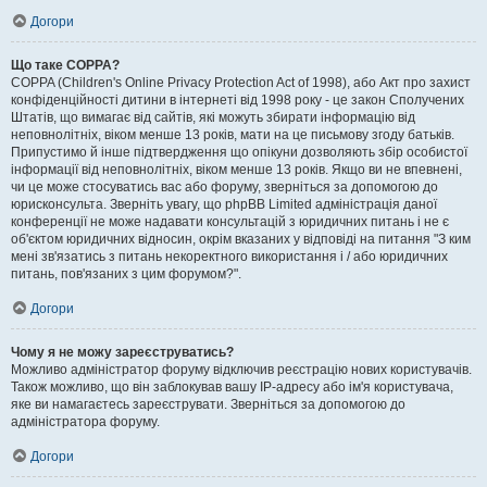
Догори
Що таке COPPA?
COPPA (Children's Online Privacy Protection Act of 1998), або Акт про захист
конфіденційності дитини в інтернеті від 1998 року - це закон Сполучених
Штатів, що вимагає від сайтів, які можуть збирати інформацію від
неповнолітніх, віком менше 13 років, мати на це письмову згоду батьків.
Припустимо й інше підтвердження що опікуни дозволяють збір особистої
інформації від неповнолітніх, віком менше 13 років. Якщо ви не впевнені,
чи це може стосуватись вас або форуму, зверніться за допомогою до
юрисконсульта. Зверніть увагу, що phpBB Limited адміністрація даної
конференції не може надавати консультацій з юридичних питань і не є
об'єктом юридичних відносин, окрім вказаних у відповіді на питання "З ким
мені зв'язатись з питань некоректного використання і / або юридичних
питань, пов'язаних з цим форумом?".
Догори
Чому я не можу зареєструватись?
Можливо адміністратор форуму відключив реєстрацію нових користувачів.
Також можливо, що він заблокував вашу IP-адресу або ім'я користувача,
яке ви намагаєтесь зареєструвати. Зверніться за допомогою до
адміністратора форуму.
Догори