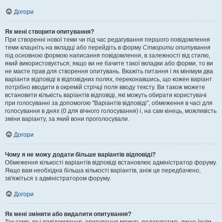
Догори
Як мені створити опитування?
При створенні нової теми чи під час редагування першого повідомлення
теми клацніть на вкладці або перейдіть в форму
Створити опитування
під основною формою написання повідомлення, в залежності від стилю,
який використовується; якщо ви не бачите такої вкладки або форми, то ви
не маєте прав для створення опитувань. Вкажіть питання і як мінімум два
варіанти відповіді в відповідних полях, переконавшись, що кожен варіант
потрібно вводити в окремій стрічці поля вводу тексту. Ви також можете
встановити кількість варіантів відповіді, які можуть обирати користувачі
при голосуванні за допомогою "Варіантів відповіді", обмеження в часі для
голосування в днях (0 для вічного голосування) і, на сам кінець, можливість
зміни варіанту, за який вони проголосували.
Догори
Чому я не можу додати більше варіантів відповіді?
Обмеження кількості варіантів відповіді встановлює адміністратор форуму.
Якщо вам необхідна більша кількості варіантів, аніж це передбачено,
зв'яжіться з адміністратором форуму.
Догори
Як мені змінити або видалити опитування?