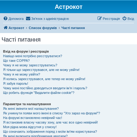
Астрокот
Допомога
Зв'язок з адміністрацією
Реєстрація
Вхід
Астрокот
Список форумів
Часті питання
Часті питання
Вхід на форум і реєстрація
Навіщо мені потрібно реєструватися?
Що таке COPPA?
Чому я не можу зареєструватись?
Я тільки що зареєструвався, але не можу увійти!
Чому я не можу увійти?
Я колись зареєструвався, але тепер не можу увійти!
Я забув пароль!
Чому мені постійно доводиться вводити ім’я і пароль?
Що робить функція "Видалити файли cookie"?
Параметри та налаштування
Як мені змінити мої налаштування?
Як уникнути появи мого імені в списку "Хто зараз на форумі"?
На форумі встановлено невірний час!
Я встановив власну часову зону, але час все одно невірний!
Моя рідна мова відсутня у списку!
Що означають зображення поряд з моїм ім'ям користувача?
Як мені включити відображення аватари?