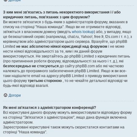
Догори
З ким мені зв'язатись з питань некоректного використання і / або
юридичних питань, пов'язаних з цим форумом?
Ви можете зв'язатися з будь-яким з адміністраторів форуму, вказаних в
списку на сторінці "Наша команда". Якщо ви не отримаєте відповіді,
зв'яжіться з власником домену (введіть
whois lookup
) або, у випадку, якщо
це безкоштовний сервіс (наприклад, chat.ru, Yahoo!, free.fr, f2s.com і т. п.), з
керівництвом або адміністратором цього сервера. Врахуйте, що phpBB
Limited
не має абсолютно ніякої юрисдикції над форумом
і не може
нести ніякої відповідальності за те, ким і як даний форум
використовується. Не звертайтесь до phpBB Limited з юридичних питань
(про припинення роботи форуму, відповідальності за нього і т. д.), які
безпосередньо не стосуються
до сайту phpBB.com або які частково
належать до програмного забезпечення phpBB Limited. Якщо ж ви все-
таки надішлете email на адресу phpBB Limited з приводу використання
цього форуму
третьою стороною
, то не чекайте детальної відповіді чи
будь-якої відповіді взагалі.
Догори
Як мені зв'язатися з адміністратором конференції?
Всі користувачі даного форуму можуть використовувати відповідну форму
на сторінці "Зв'язатися з адміністрацією", якщо дана функція включена
адміністратором.
Зареєстровані користувачі також можуть скористатися контактами на
сторінці "Наша команда".