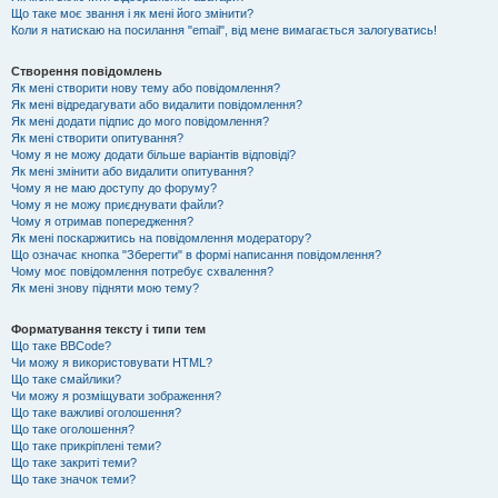
Що таке моє звання і як мені його змінити?
Коли я натискаю на посилання "email", від мене вимагається залогуватись!
Створення повідомлень
Як мені створити нову тему або повідомлення?
Як мені відредагувати або видалити повідомлення?
Як мені додати підпис до мого повідомлення?
Як мені створити опитування?
Чому я не можу додати більше варіантів відповіді?
Як мені змінити або видалити опитування?
Чому я не маю доступу до форуму?
Чому я не можу приєднувати файли?
Чому я отримав попередження?
Як мені поскаржитись на повідомлення модератору?
Що означає кнопка "Зберегти" в формі написання повідомлення?
Чому моє повідомлення потребує схвалення?
Як мені знову підняти мою тему?
Форматування тексту і типи тем
Що таке BBCode?
Чи можу я використовувати HTML?
Що таке смайлики?
Чи можу я розміщувати зображення?
Що таке важливі оголошення?
Що таке оголошення?
Що таке прикріплені теми?
Що таке закриті теми?
Що таке значок теми?