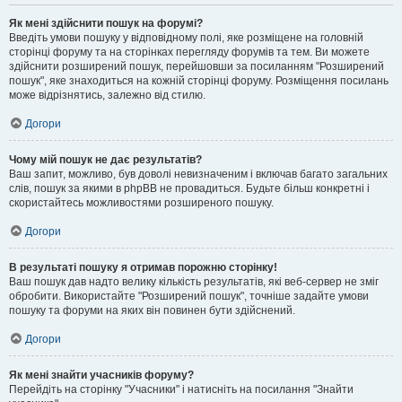
Як мені здійснити пошук на форумі?
Введіть умови пошуку у відповідному полі, яке розміщене на головній
сторінці форуму та на сторінках перегляду форумів та тем. Ви можете
здійснити розширений пошук, перейшовши за посиланням "Розширений
пошук", яке знаходиться на кожній сторінці форуму. Розміщення посилань
може відрізнятись, залежно від стилю.
Догори
Чому мій пошук не дає результатів?
Ваш запит, можливо, був доволі невизначеним і включав багато загальних
слів, пошук за якими в phpBB не провадиться. Будьте більш конкретні і
скористайтесь можливостями розширеного пошуку.
Догори
В результаті пошуку я отримав порожню сторінку!
Ваш пошук дав надто велику кількість результатів, які веб-сервер не зміг
обробити. Використайте "Розширений пошук", точніше задайте умови
пошуку та форуми на яких він повинен бути здійснений.
Догори
Як мені знайти учасників форуму?
Перейдіть на сторінку "Учасники" і натисніть на посилання "Знайти