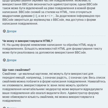
щодо форматування окремих частин повідомлення. Можливість
використання BBCode визначається адміністратором, однак BBCode
також може бути відключений на рівні повідомлення в кожній формі
написання. BBCode схожий за стилем на HTML, теги оточуються
квадратними дужками [ і ], а не в < і > ;. За додатковою інформацією про
BBCode зверніться до керівництва з BBCode, яка доступна з форми
написання повідомлення.
Догори
Чи можу я використовувати HTML?
Ні. На цьому форумі неможливе написання та обробка HTML-коду в
повідомленнях. Більшість можливостей HTML для форматування тексту
може бути реалізована за допомогою використання BBCode.
Догори
Що таке смайлики?
Смайлики - це маленькі картинки, які можуть бути використані для
передачі емоцій, наприклад, :) означає радість, :( означає сум. Весь список
смайликів можна побачити в формі написання повідомлення. Намагайтесь
не зловживати, використовуючи їх: вони легко можуть зробити
повідомлення нечитабельним і модератор може вирішити відредагувати
ваше повідомлення або взагалі видалити його. Адміністратор форуму
може обмежувати кількість смайликів, які можна використовувати в
повідомленні.