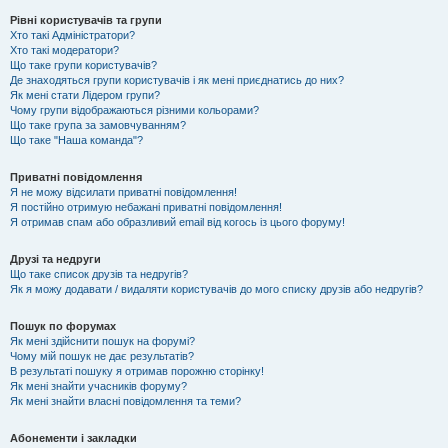
Рівні користувачів та групи
Хто такі Адміністратори?
Хто такі модератори?
Що таке групи користувачів?
Де знаходяться групи користувачів і як мені приєднатись до них?
Як мені стати Лідером групи?
Чому групи відображаються різними кольорами?
Що таке група за замовчуванням?
Що таке "Наша команда"?
Приватні повідомлення
Я не можу відсилати приватні повідомлення!
Я постійно отримую небажані приватні повідомлення!
Я отримав спам або образливий email від когось із цього форуму!
Друзі та недруги
Що таке список друзів та недругів?
Як я можу додавати / видаляти користувачів до мого списку друзів або недругів?
Пошук по форумах
Як мені здійснити пошук на форумі?
Чому мій пошук не дає результатів?
В результаті пошуку я отримав порожню сторінку!
Як мені знайти учасників форуму?
Як мені знайти власні повідомлення та теми?
Абонементи і закладки