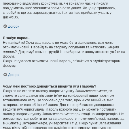
періодично видаляють користувачів, які тривалий час не писали
повідомлень, щоб зменшити розмір бази даних. Якщо це трапилось,
спробуйте ще раз зареєструватись і активніше приймати участь у
дискусіях.
Догори
Я забув пароль!
Не панікуйте! Хоча ваш пароль не може бути відновлено, вам легко
отримати новий. Перейдіть на сторінку логування та натисніть
Забули
пароль?
. Дотримуйтесь інструкцій і незабаром ви знову зможете увійти на
форум.
Якщо не вдалося отримати новий пароль, зв'яжіться з адміністратором
форуму.
Догори
Чому мені постійно доводиться вводити ім’я і пароль?
Якщо ви не ставите галочку напроти пункту
Запам'ятати мене
, ви
зможете залишатися під своїм ім'ям на конференції лише протягом
встановленого часу. Це зроблено для того, щоб ніхто інший не зміг
використати ваш обліковий запис. Для того щоб вам не доводилося
вводити ім'я користувача і пароль кожного разу, ви можете поставити
галочку напроти пункту
Запам'ятати мене
при вході на конференцію. Не
рекомендується робити це на загальнодоступному комп'ютері, наприклад
в бібліотеці, інтернет-кафе, університеті і т. д. Якщо пункт
Запам'ятати
мене
відсутній, це означає, що адміністратор вимкнув цю функцію.