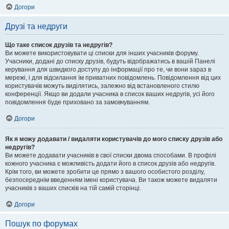
Догори
Друзі та недруги
Що таке список друзів та недругів?
Ви можете використовувати ці списки для інших учасників форуму.
Учасники, додані до списку друзів, будуть відображатись в вашій Панелі
керування для швидкого доступу до інформації про те, чи вони зараз в
мережі, і для відсилання їм приватних повідомлень. Повідомлення від цих
користувачів можуть виділятись, залежно від встановленого стилю
конференції. Якщо ви додали учасника в список ваших недругів, усі його
повідомлення буде приховано за замовчуванням.
Догори
Як я можу додавати / видаляти користувачів до мого списку друзів або
недругів?
Ви можете додавати учасників в свої списки двома способами. В профілі
кожного учасника є можливість додати його в список друзів або недругів.
Крім того, ви можете зробити це прямо з вашого особистого розділу,
безпосереднім введенням імені користувача. Ви також можете видаляти
учасників з ваших списків на тій самій сторінці.
Догори
Пошук по форумах