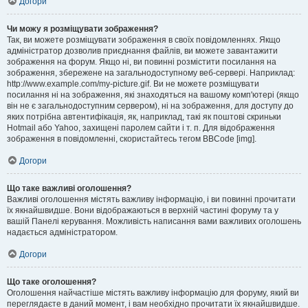
Догори
Чи можу я розміщувати зображення?
Так, ви можете розміщувати зображення в своїх повідомленнях. Якщо
адміністратор дозволив приєднання файлів, ви можете завантажити
зображення на форум. Якщо ні, ви повинні розмістити посилання на
зображення, збережене на загальнодоступному веб-сервері. Наприклад:
http://www.example.com/my-picture.gif. Ви не можете розміщувати
посилання ні на зображення, які знаходяться на вашому комп'ютері (якщо
він не є загальнодоступним сервером), ні на зображення, для доступу до
яких потрібна автентифікація, як, наприклад, такі як поштові скриньки
Hotmail або Yahoo, захищені паролем сайти і т. п. Для відображення
зображення в повідомленні, скористайтесь тегом BBCode [img].
Догори
Що таке важливі оголошення?
Важливі оголошення містять важливу інформацію, і ви повинні прочитати
їх якнайшвидше. Вони відображаються в верхній частині форуму та у
вашій Панелі керування. Можливість написання вами важливих оголошень
надається адміністратором.
Догори
Що таке оголошення?
Оголошення найчастіше містять важливу інформацію для форуму, який ви
переглядаєте в даний момент, і вам необхідно прочитати їх якнайшвидше.