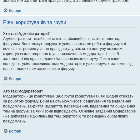
значків тем залежить від прав доступу, встановлених адміністратором.
Догори
Рівні користувачів та групи
Хто такі Адміністратори?
Адміністратори - особи, які мають найвищий рівень контролю над
форумом. Вони можуть керувати усіма аспектами роботи форуму, які
включають розмежування прав доступу, закриття доступу окремим
користувачам, створення груп, призначення модераторів і т. п., В
залежності від прав, наданих їм засновником форуму. Також вони
володіють усіма можливостями модераторів в усіх форумах, залежно від
прав, наданих ним засновником форуму.
Догори
Хто такі модератори?
Модератори - це користувачі (або групи користувачів), які щодня стежать
за роботою форуму. Вони мають можливості редагування та видалення
повідомлень, закриття, відкриття, переміщення, видалення та об'єднання
тем на форумі, за який вони відповідають. Основне завдання модераторів
- не допускати відхилень від тем (оффтопік) та розміщень образливих
повідомлень.
Догори