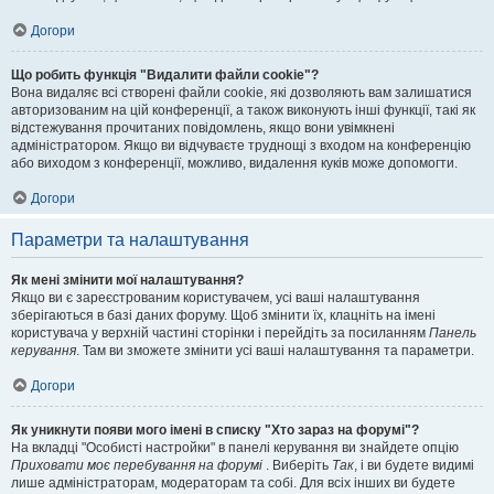
Догори
Що робить функція "Видалити файли cookie"?
Вона видаляє всі створені файли cookie, які дозволяють вам залишатися
авторизованим на цій конференції, а також виконують інші функції, такі як
відстежування прочитаних повідомлень, якщо вони увімкнені
адміністратором. Якщо ви відчуваєте труднощі з входом на конференцію
або виходом з конференції, можливо, видалення куків може допомогти.
Догори
Параметри та налаштування
Як мені змінити мої налаштування?
Якщо ви є зареєстрованим користувачем, усі ваші налаштування
зберігаються в базі даних форуму. Щоб змінити їх, клацніть на імені
користувача у верхній частині сторінки і перейдіть за посиланням
Панель
керування
. Там ви зможете змінити усі ваші налаштування та параметри.
Догори
Як уникнути появи мого імені в списку "Хто зараз на форумі"?
На вкладці "Особисті настройки" в панелі керування ви знайдете опцію
Приховати моє перебування на форумі
. Виберіть
Так
, і ви будете видимі
лише адміністраторам, модераторам та собі. Для всіх інших ви будете