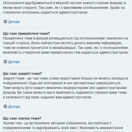
Оголошення відображаються в верхній частині кожної сторінки форуму, в
якому вони створені. Так само, як і з важливими оголошеннями, право на
створення оголошень надається адміністратором.
Догори
Що таке прикріплені теми?
Прикріплені теми в форумі розміщуються під оголошеннями і виключно на
першій сторінці. Вони найчастіше містять досить важливу інформацію,
тому ви повинні прочитати їх якнайшвидше. Так само, як і з оголошеннями,
можливість створення вами прикріплених тем надається адміністратором.
Догори
Що таке закриті теми?
Закриті теми - це такі теми, в яких користувачі більше не можуть залишати
повідомлення і будь-які опитування в них автоматично завершуються.
Теми можуть бути закриті виключно модераторами або адміністраторами
форуму. Ви також можете мати можливість закривати створені вами теми,
в залежності від прав, наданих вам адміністратором.
Догори
Що таке значок теми?
Значки тем - це встановлені автором зображення, які пов'язані з
повідомленнями та відображають їхній зміст. Можливість використання