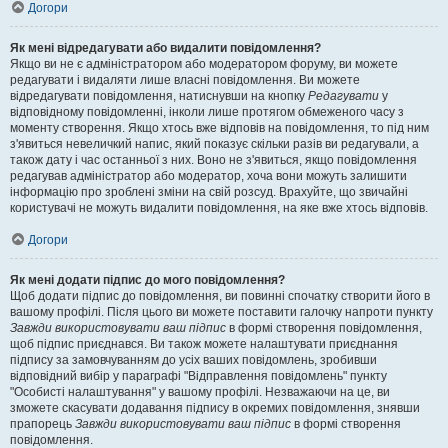
Догори
Як мені відредагувати або видалити повідомлення?
Якщо ви не є адміністратором або модератором форуму, ви можете
редагувати і видаляти лише власні повідомлення. Ви можете
відредагувати повідомлення, натиснувши на кнопку
Редагувати
у
відповідному повідомленні, інколи лише протягом обмеженого часу з
моменту створення. Якщо хтось вже відповів на повідомлення, то під ним
з'явиться невеличкий напис, який показує скільки разів ви редагували, а
також дату і час останньої з них. Воно не з'явиться, якщо повідомлення
редагував адміністратор або модератор, хоча вони можуть залишити
інформацію про зроблені зміни на свій розсуд. Врахуйте, що звичайні
користувачі не можуть видалити повідомлення, на яке вже хтось відповів.
Догори
Як мені додати підпис до мого повідомлення?
Щоб додати підпис до повідомлення, ви повинні спочатку створити його в
вашому профілі. Після цього ви можете поставити галочку напроти пункту
Завжди використовувати ваш підпис
в формі створення повідомлення,
щоб підпис приєднався. Ви також можете налаштувати приєднання
підпису за замовчуванням до усіх ваших повідомлень, зробивши
відповідний вибір у параграфі "Відправлення повідомлень" пункту
"Особисті налаштування" у вашому профілі. Незважаючи на це, ви
зможете скасувати додавання підпису в окремих повідомлення, знявши
прапорець
Завжди використовувати ваш підпис
в формі створення
повідомлення.