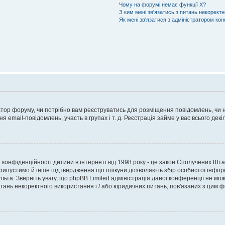
Чому на форумі немає функції X?
З ким мені зв'язатись з питань некорект
Як мені зв'язатися з адміністратором ко
ратор форуму, чи потрібно вам реєструватись для розміщення повідомлень, чи н
ня email-повідомлень, участь в групах і т. д. Реєстрація займе у вас всього де
ист конфіденційності дитини в інтернеті від 1998 року - це закон Сполучених Шта
Припустимо й інше підтвердження що опікуни дозволяють збір особистої інформа
ьта. Зверніть увагу, що phpBB Limited адміністрація даної конференції не мо
 питань некоректного використання і / або юридичних питань, пов'язаних з цим 