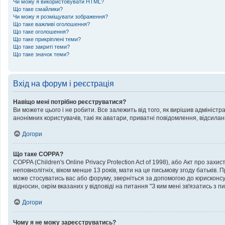
Чи можу я використовувати HTML?
Що таке смайлики?
Чи можу я розміщувати зображення?
Що таке важливі оголошення?
Що таке оголошення?
Що таке прикріплені теми?
Що таке закриті теми?
Що таке значок теми?
Вхід на форум і реєстрація
Навіщо мені потрібно реєструватися?
Ви можете цього і не робити. Все залежить від того, як вирішив адмініст
анонімних користувачів, такі як аватари, приватні повідомлення, відсилан
Догори
Що таке COPPA?
COPPA (Children's Online Privacy Protection Act of 1998), або Акт про зах
неповнолітніх, віком менше 13 років, мати на це письмову згоду батьків. 
може стосуватись вас або форуму, зверніться за допомогою до юрисконсул
відносин, окрім вказаних у відповіді на питання "З ким мені зв'язатись з
Догори
Чому я не можу зареєструватись?