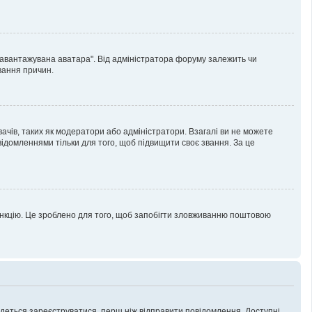
"Завантажувана аватара". Від адміністратора форуму залежить чи
вання причин.
ачів, таких як модератори або адміністратори. Взагалі ви не можете
ідомленнями тільки для того, щоб підвищити своє звання. За це
ункцію. Це зроблено для того, щоб запобігти зловживанню поштовою
ведеться зареєструватися, перш ніж відправити повідомлення. Доступні