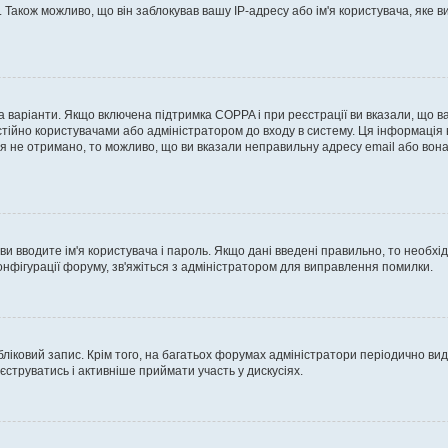
Також можливо, що він заблокував вашу IP-адресу або ім'я користувача, яке 
два варіанти. Якщо включена підтримка COPPA і при реєстрації ви вказали, що 
стійно користувачами або адміністратором до входу в систему. Ця інформація 
я не отримано, то можливо, що ви вказали неправильну адресу email або вона
ви вводите ім'я користувача і пароль. Якщо дані введені правильно, то необхід
фігурації форуму, зв'яжіться з адміністратором для виправлення помилки.
ліковий запис. Крім того, на багатьох форумах адміністратори періодично вид
струватись і активніше приймати участь у дискусіях.