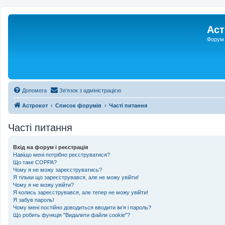
Аст
Форум 
Допомога
Зв'язок з адміністрацією
Астрокот
Список форумів
Часті питання
Часті питання
Вхід на форум і реєстрація
Навіщо мені потрібно реєструватися?
Що таке COPPA?
Чому я не можу зареєструватись?
Я тільки що зареєструвався, але не можу увійти!
Чому я не можу увійти?
Я колись зареєструвався, але тепер не можу увійти!
Я забув пароль!
Чому мені постійно доводиться вводити ім’я і пароль?
Що робить функція "Видалити файли cookie"?