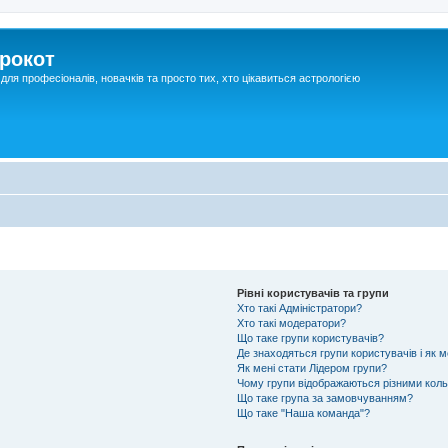
рокот
для професіоналів, новачків та просто тих, хто цікавиться астрологією
Рівні користувачів та групи
Хто такі Адміністратори?
Хто такі модератори?
Що таке групи користувачів?
Де знаходяться групи користувачів і як 
Як мені стати Лідером групи?
Чому групи відображаються різними кол
Що таке група за замовчуванням?
Що таке "Наша команда"?