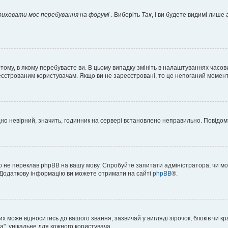
риховати моє перебування на форумі
. Виберіть
Так
, і ви будете видимі лише
ому, в якому перебуваєте ви. В цьому випадку змініть в налаштуваннях часовий 
еєстрованим користувачам. Якщо ви не зареєстровані, то це непоганий момент
дно невірний, значить, годинник на сервері встановлено неправильно. Повідо
то не переклав phpBB на вашу мову. Спробуйте запитати адміністратора, чи мо
. Додаткову інформацію ви можете отримати на сайті
phpBB
®.
може відноситись до вашого звання, зазвичай у вигляді зірочок, блоків чи кра
а", унікальне для кожного користувача.