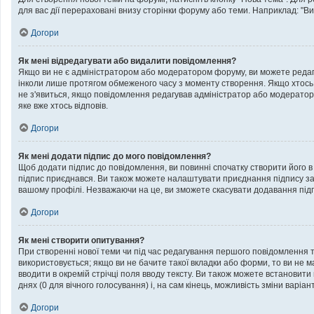
для вас дії перераховані внизу сторінки форуму або теми. Наприклад: "Ви
Догори
Як мені відредагувати або видалити повідомлення?
Якщо ви не є адміністратором або модератором форуму, ви можете редаг
інколи лише протягом обмеженого часу з моменту створення. Якщо хтось вже
не з'явиться, якщо повідомлення редагував адміністратор або модератор
яке вже хтось відповів.
Догори
Як мені додати підпис до мого повідомлення?
Щоб додати підпис до повідомлення, ви повинні спочатку створити його в
підпис приєднався. Ви також можете налаштувати приєднання підпису за 
вашому профілі. Незважаючи на це, ви зможете скасувати додавання пі
Догори
Як мені створити опитування?
При створенні нової теми чи під час редагування першого повідомлення 
використовується; якщо ви не бачите такої вкладки або форми, то ви не м
вводити в окремій стрічці поля вводу тексту. Ви також можете встановити к
днях (0 для вічного голосування) і, на сам кінець, можливість зміни варіан
Догори