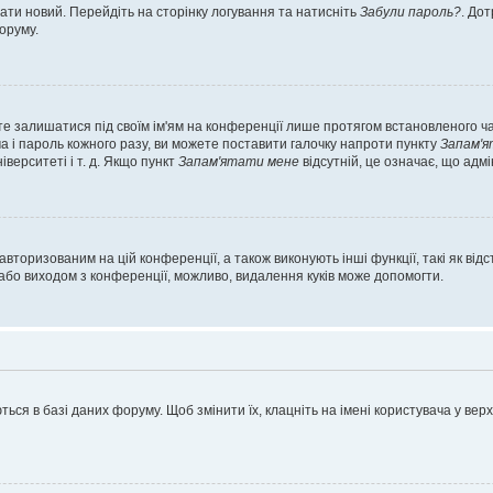
ати новий. Перейдіть на сторінку логування та натисніть
Забули пароль?
. До
оруму.
те залишатися під своїм ім'ям на конференції лише протягом встановленого ча
ча і пароль кожного разу, ви можете поставити галочку напроти пункту
Запам'
іверситеті і т. д. Якщо пункт
Запам'ятати мене
відсутній, це означає, що адм
вторизованим на цій конференції, а також виконують інші функції, такі як ві
або виходом з конференції, можливо, видалення куків може допомогти.
ся в базі даних форуму. Щоб змінити їх, клацніть на імені користувача у верх