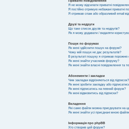
Приватні повідомлення
Я не можу відсилати приватні повідомлен
Я постійно отримую небажані приватні п
Я отримав спам або образливий email від
Друзі та недруги
Що таке список друзів та недругів?
Як я можу додавати / видаляти користува
Пошук по форумах
Як мені здійснити пошук на форумі?
Чому мій пошук не дає результатів?
В результаті пошуку я отримав порожню с
Як мені знайти учасників форуму?
Як мені знайти власні повідомлення та т
Абонементи і закладки
Чим закладки відрізняються від підписок?
Як мені зробити закладку або підписатис
Як мені підписатись на певний форум?
Як мені відмовитись від підписки?
Вкладення
Які саме файли можна приєднувати на 
Як мені знайти усі приєднані мною файл
Інформація про phpBB
Хто створив цей форум?