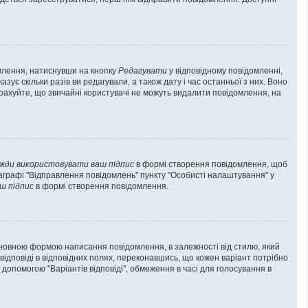
млення, натиснувши на кнопку
Редагувати
у відповідному повідомленні,
ує скільки разів ви редагували, а також дату і час останньої з них. Воно
рахуйте, що звичайні користувачі не можуть видалити повідомлення, на
жди використовувати ваш підпис
в формі створення повідомлення, щоб
аграфі "Відправлення повідомлень" пункту "Особисті налаштування" у
ш підпис
в формі створення повідомлення.
новною формою написання повідомлення, в залежності від стилю, який
 відповіді в відповідних полях, переконавшись, що кожен варіант потрібно
а допомогою "Варіантів відповіді", обмеження в часі для голосування в