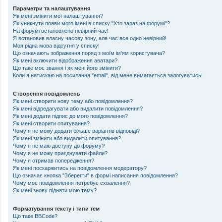
Параметри та налаштування
Як мені змінити мої налаштування?
Як уникнути появи мого імені в списку "Хто зараз на форумі"?
На форумі встановлено невірний час!
Я встановив власну часову зону, але час все одно невірний!
Моя рідна мова відсутня у списку!
Що означають зображення поряд з моїм ім'ям користувача?
Як мені включити відображення аватари?
Що таке моє звання і як мені його змінити?
Коли я натискаю на посилання "email", від мене вимагається залогуватись!
Створення повідомлень
Як мені створити нову тему або повідомлення?
Як мені відредагувати або видалити повідомлення?
Як мені додати підпис до мого повідомлення?
Як мені створити опитування?
Чому я не можу додати більше варіантів відповіді?
Як мені змінити або видалити опитування?
Чому я не маю доступу до форуму?
Чому я не можу приєднувати файли?
Чому я отримав попередження?
Як мені поскаржитись на повідомлення модератору?
Що означає кнопка "Зберегти" в формі написання повідомлення?
Чому моє повідомлення потребує схвалення?
Як мені знову підняти мою тему?
Форматування тексту і типи тем
Що таке BBCode?