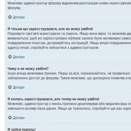
Можливо адміністратор форуму відключив реєстрацію нових користувачів. 
форуму.
Догори
Я тільки що зареєструвався, але не можу увійти!
Перевірте свої ім'я користувача та пароль. Якщо вони вірні, то можливі 
вимагається, щоб усі зареєстровані облікові записи були активовані само
повідомлення поштою, дотримуйтесь інструкцій. Якщо email-повідомленн
адресу email, спробуйте зв'язатися з адміністратором.
Догори
Чому я не можу увійти?
Існує кілька можливих причин. Перш за все, переконайтесь, чи правильно 
заборонено доступ до форуму. Також можливо, що допущена помилка в кон
Догори
Я колись зареєструвався, але тепер не можу увійти!
Можливо, адміністратор з якоїсь причини деактивував або видалив ваш об
зменшити розмір бази даних. Якщо це трапилось, спробуйте ще раз зареє
Догори
Я забув пароль!