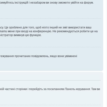
тримуйтесь інструкцій і незабаром ви знову зможете увійти на форум.
су. Це зроблено для того, щоб ніхто інший не зміг використати ваш
ятати мене
при вході на конференцію. Не рекомендується робити це на
іністратор вимкнув цю функцію.
дстежування прочитаних повідомлень, якщо вони увімкнені
ній частині сторінки і перейдіть за посиланням
Панель керування
. Там ви