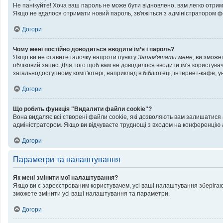
Не панікуйте! Хоча ваш пароль не може бути відновлено, вам легко отрим
Якщо не вдалося отримати новий пароль, зв'яжіться з адміністратором ф
Догори
Чому мені постійно доводиться вводити ім’я і пароль?
Якщо ви не ставите галочку напроти пункту
Запам'ятати мене
, ви зможе
обліковий запис. Для того щоб вам не доводилося вводити ім'я користува
загальнодоступному комп'ютері, наприклад в бібліотеці, інтернет-кафе, ун
Догори
Що робить функція "Видалити файли cookie"?
Вона видаляє всі створені файли cookie, які дозволяють вам залишатися а
адміністратором. Якщо ви відчуваєте труднощі з входом на конференцію 
Догори
Параметри та налаштування
Як мені змінити мої налаштування?
Якщо ви є зареєстрованим користувачем, усі ваші налаштування зберігають
зможете змінити усі ваші налаштування та параметри.
Догори