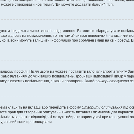
 можете створювати нові теми", "Ви можете додавати файли" і т. п.
увати і видаляти лише власні повідомлення. Ви можете відредагувати повідо
 відповів на повідомлення, то під ним з'явиться невеличкий напис, який показ
, хоча вони можуть залишити інформацію про зроблені зміни на свій розсуд. В
 вашому профілі. Після цього ви можете поставити галочку напроти пункту
Зав
замовчуванням до усіх ваших повідомлень, зробивши відповідний вибір у пар
дпису в окремих повідомлення, знявши прапорець
Завжди використовувати ва
теми клацніть на вкладці або перейдіть в форму
Створити опитування
під ос
аєте прав для створення опитувань. Вкажіть питання і як мінімум два варіанти
ількість варіантів відповіді, які можуть обирати користувачі при голосуванні з
ту, за який вони проголосували.