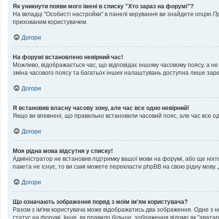
Як уникнути появи мого імені в списку "Хто зараз на форумі"?
На вкладці "Особисті настройки" в панелі керування ви знайдете опцію
П
прихованим користувачем.
Догори
На форумі встановлено невірний час!
Можливо, відображається час, що відповідає іншому часовому поясу, а не т
зміна часового поясу та багатьох інших налаштувань доступна лише зар
Догори
Я встановив власну часову зону, але час все одно невірний!
Якщо ви впевнені, що правильно встановили часовий пояс, але час все о
Догори
Моя рідна мова відсутня у списку!
Адміністратор не встановив підтримку вашої мови на форумі, або ще ніх
пакета не існує, то ви самі можете перекласти phpBB на свою рідну мову
Догори
Що означають зображення поряд з моїм ім'ям користувача?
Разом з ім'ям користувача може відображатись два зображення. Одне з них 
статус на форумі. Інше, як правило більше, зображення відомо як "аватар