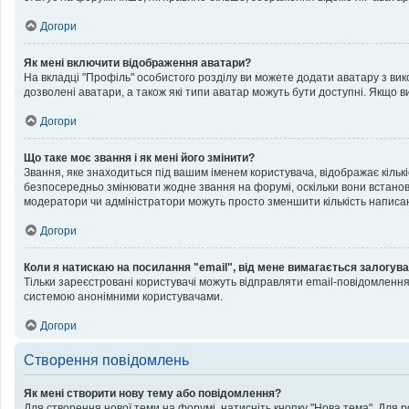
Догори
Як мені включити відображення аватари?
На вкладці "Профіль" особистого розділу ви можете додати аватару з вик
дозволені аватари, а також які типи аватар можуть бути доступні. Якщо 
Догори
Що таке моє звання і як мені його змінити?
Звання, яке знаходиться під вашим іменем користувача, відображає кільк
безпосередньо змінювати жодне звання на форумі, оскільки вони встанов
модератори чи адміністратори можуть просто зменшити кількість написа
Догори
Коли я натискаю на посилання "email", від мене вимагається залогува
Тільки зареєстровані користувачі можуть відправляти email-повідомленн
системою анонімними користувачами.
Догори
Створення повідомлень
Як мені створити нову тему або повідомлення?
Для створення нової теми на форумі, натисніть кнопку "Нова тема". Для 