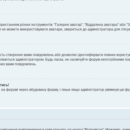
ористанням різних інструментів: "Галерея аватар", "Віддалена аватара" або 
ви не можете використовувати аватари, зверніться до адміністратора для з'ясу
ість створених вами повідомлень або дозволяє ідентифікувати певних користув
люються адміністратором. Будь ласка, не засмічуйте форум непотрібними пов
них вами повідомлень.
тись!
я на форумі через вбудовану форму, і лише якщо адміністратор увімкнув цю ф
розміщення повідомлення в темі клацніть по кнопці "Відповісти". Можливо, до