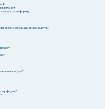
ня!
овідомлення!
 когось із цього форуму!
чів до мого списку друзів або недругів?
торінку!
еми?
ь на певні форуми?
цьому форумі?
и?