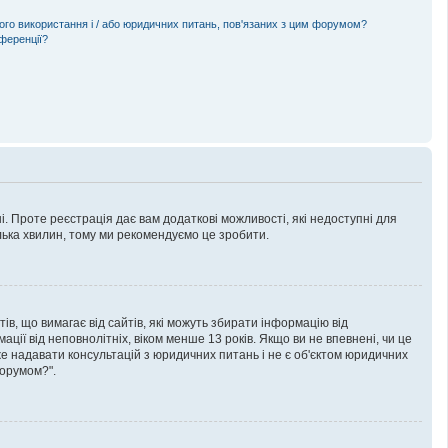
ного використання і / або юридичних питань, пов'язаних з цим форумом?
нференції?
і. Проте реєстрація дає вам додаткові можливості, які недоступні для
кілька хвилин, тому ми рекомендуємо це зробити.
тів, що вимагає від сайтів, які можуть збирати інформацію від
ції від неповнолітніх, віком менше 13 років. Якщо ви не впевнені, чи це
же надавати консультацій з юридичних питань і не є об'єктом юридичних
форумом?".