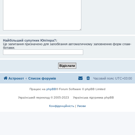
Найбільший супутник Юпітера?:
Це запитання призначено для запобігання автоматичному заповненню форм спам-
ботами.
Астрокот
Список форумів
Часовий пояс
UTC+03:00
Працює на
phpBB
® Forum Software © phpBB Limited
Український переклад © 2005-2023
Українська підтримка phpBB
Конфіденційність
|
Умови