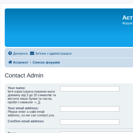
Аст
Форум 
Допомога
Зв'язок з адміністрацією
Астрокот
Список форумів
Contact Admin
Your name:
Ім'я користувача повинне мати
довжину від 3 до 20 символів та
містити лише букви та числа,
пробіл і символи -+_[].
Your email address:
Please enter a valid email
address, so we can contact you.
Confirm email address: