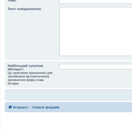
Тема:
Текст повідомлення:
Найбільший супутник
Юпітера?:
Це запитання призначено для
запобігання автоматичному
заповненню форм спам-
ботами.
Астрокот
Список форумів